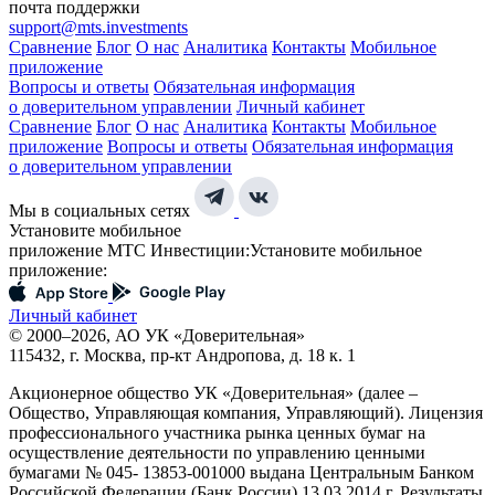
почта поддержки
support@mts.investments
Сравнение
Блог
О нас
Аналитика
Контакты
Мобильное
приложение
Вопросы и ответы
Обязательная информация
о доверительном управлении
Личный кабинет
Сравнение
Блог
О нас
Аналитика
Контакты
Мобильное
приложение
Вопросы и ответы
Обязательная информация
о доверительном управлении
Мы в социальных сетях
Установите мобильное
приложение МТС Инвестиции:
Установите мобильное
приложение:
Личный кабинет
© 2000–2026, АО УК «Доверительная»
115432, г. Москва, пр-кт Андропова, д. 18 к. 1
Акционерное общество УК «Доверительная» (далее –
Общество, Управляющая компания, Управляющий). Лицензия
профессионального участника рынка ценных бумаг на
осуществление деятельности по управлению ценными
бумагами № 045- 13853-001000 выдана Центральным Банком
Российской Федерации (Банк России) 13.03.2014 г. Результаты