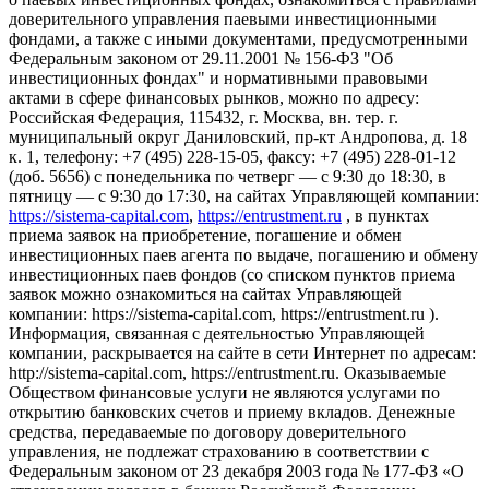
доверительного управления паевыми инвестиционными
фондами, а также с иными документами, предусмотренными
Федеральным законом от 29.11.2001 № 156-ФЗ "Об
инвестиционных фондах" и нормативными правовыми
актами в сфере финансовых рынков, можно по адресу:
Российская Федерация, 115432, г. Москва, вн. тер. г.
муниципальный округ Даниловский, пр-кт Андропова, д. 18
к. 1, телефону: +7 (495) 228-15-05, факсу: +7 (495) 228-01-12
(доб. 5656) с понедельника по четверг — c 9:30 до 18:30, в
пятницу — с 9:30 до 17:30, на сайтах Управляющей компании:
https://sistema-capital.com
,
https://entrustment.ru
, в пунктах
приема заявок на приобретение, погашение и обмен
инвестиционных паев агента по выдаче, погашению и обмену
инвестиционных паев фондов (со списком пунктов приема
заявок можно ознакомиться на сайтах Управляющей
компании: https://sistema-capital.com, https://entrustment.ru ).
Информация, связанная с деятельностью Управляющей
компании, раскрывается на сайте в сети Интернет по адресам:
http://sistema-capital.com, https://entrustment.ru. Оказываемые
Обществом финансовые услуги не являются услугами по
открытию банковских счетов и приему вкладов. Денежные
средства, передаваемые по договору доверительного
управления, не подлежат страхованию в соответствии с
Федеральным законом от 23 декабря 2003 года № 177-ФЗ «О