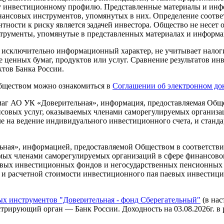
ему инвестиционному профилю. Представленные материалы и и
нансовых инструментов, упомянутых в них. Определение соотве
ности к риску является задачей инвестора. Общество не несет 
трументы, упомянутые в представленных материалах и информа
т исключительно информационный характер, не учитывает налоги
 ценных бумаг, продуктов или услуг. Сравнение результатов инв
тов Банка России.
Обществом можно ознакомиться в
Соглашении об электронном до
г АО УК «Доверительная», информация, предоставляемая Общес
нсовых услуг, оказываемых членами саморегулируемых организ
ле на ведение индивидуального инвестиционного счета, и станд
ая», информацией, предоставляемой Обществом в соответствии
аемых членами саморегулируемых организаций в сфере финансо
вых инвестиционных фондов и негосударственных пенсионных 
в и расчетной стоимости инвестиционного пая паевых инвестиц
 инструментов "Доверительная - фонд Сберегательный"
(в нас
рирующий орган — Банк России. Доходность на 03.08.2026г. в рубл