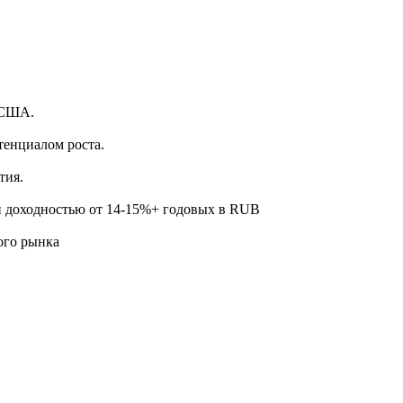
.
 США.
тенциалом роста.
тия.
й доходностью от 14-15%+ годовых в RUB
ого рынка