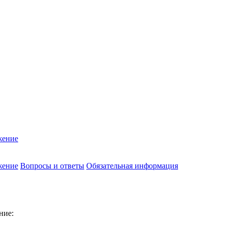
жение
жение
Вопросы и ответы
Обязательная информация
ние: