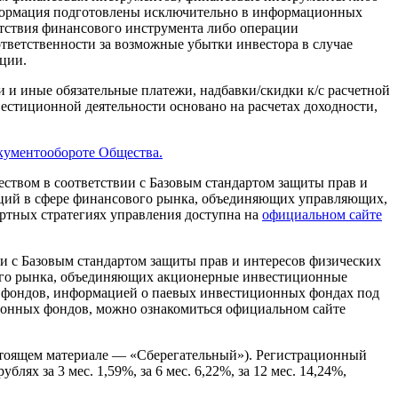
нформация подготовлены исключительно в информационных
тствия финансового инструмента либо операции
ответственности за возможные убытки инвестора в случае
ции.
 и иные обязательные платежи, надбавки/скидки к/с расчетной
естиционной деятельности основано на расчетах доходности,
кументообороте Общества.
твом в соответствии с Базовым стандартом защиты прав и
аций в сфере финансового рынка, объединяющих управляющих,
артных стратегиях управления доступна на
официальном сайте
 с Базовым стандартом защиты прав и интересов физических
вого рынка, объединяющих акционерные инвестиционные
фондов, информацией о паевых инвестиционных фондах под
ионных фондов, можно ознакомиться официальном сайте
тоящем материале — «Сберегательный»). Регистрационный
ях за 3 мес. 1,59%, за 6 мес. 6,22%, за 12 мес. 14,24%,