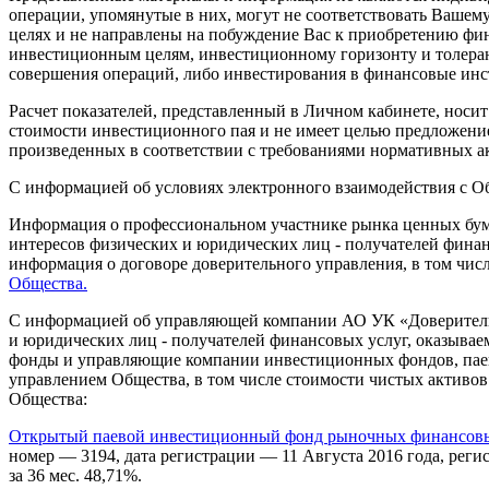
операции, упомянутые в них, могут не соответствовать Ваш
целях и не направлены на побуждение Вас к приобретению фи
инвестиционным целям, инвестиционному горизонту и толерант
совершения операций, либо инвестирования в финансовые инс
Расчет показателей, представленный в Личном кабинете, носи
стоимости инвестиционного пая и не имеет целью предложение
произведенных в соответствии с требованиями нормативных ак
С информацией об условиях электронного взаимодействия с 
Информация о профессиональном участнике рынка ценных бума
интересов физических и юридических лиц - получателей фина
информация о договоре доверительного управления, в том чис
Общества.
С информацией об управляющей компании АО УК «Доверительн
и юридических лиц - получателей финансовых услуг, оказыв
фонды и управляющие компании инвестиционных фондов, пае
управлением Общества, в том числе стоимости чистых активо
Общества:
Открытый паевой инвестиционный фонд рыночных финансовых
номер — 3194, дата регистрации — 11 Августа 2016 года, регист
за 36 мес. 48,71%.