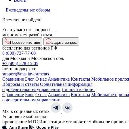
Войти
Еженедельные обзоры
Элемент не найден!
Если у вас есть вопросы —
мы поможем разобраться
Перезвоните мне
Задать вопрос
бесплатно для регионов РФ
8 (800) 737-77-00
для Москвы и Московской обл.
+7 (495) 228-15-05
почта поддержки
support@mts.investments
Сравнение
Блог
О нас
Аналитика
Контакты
Мобильное прило
Вопросы и ответы
Обязательная информация
о доверительном управлении
Личный кабинет
Сравнение
Блог
О нас
Аналитика
Контакты
Мобильное прило
о доверительном управлении
Мы в социальных сетях
Установите мобильное
приложение МТС Инвестиции:
Установите мобильное приложе