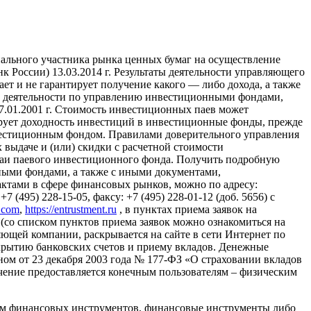
ального участника рынка ценных бумаг на осуществление
России) 13.03.2014 г. Результаты деятельности управляющего
т и не гарантирует получение какого — либо дохода, а также
ие деятельности по управлению инвестиционными фондами,
01.2001 г. Стоимость инвестиционных паев может
ирует доходность инвестиций в инвестиционные фонды, прежде
вестиционным фондом. Правилами доверительного управления
выдаче и (или) скидки с расчетной стоимости
паи паевого инвестиционного фонда. Получить подробную
ыми фондами, а также с иными документами,
тами в сфере финансовых рынков, можно по адресу:
 (495) 228-15-05, факсу: +7 (495) 228-01-12 (доб. 5656) с
l.com
,
https://entrustment.ru
, в пунктах приема заявок на
(со списком пунктов приема заявок можно ознакомиться на
авляющей компании, раскрывается на сайте в сети Интернет по
о открытию банковских счетов и приему вкладов. Денежные
ном от 23 декабря 2003 года № 177-ФЗ «О страховании вкладов
ение предоставляется конечным пользователям – физическим
ем финансовых инструментов, финансовые инструменты либо