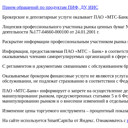
Прием обращений по продуктам ПИФ, ДУ, ИИС
Брокерские и депозитарные услуги оказывает ПАО «МТС-Банк»: 1
Лицензия профессионального участника рынка ценных бумаг № 
деятельности №177-04660-000100 от 24.01.2001 г.
Раскрытие информации профессиональным участником рынка 
Информация, предоставляемая ПАО «МТС – Банк» в соответств
оказываемых членами саморегулируемых организаций в сфере
С регламентом и документами связанными с обслуживанием бр
Оказываемые брокером финансовые услуги не являются услугам
обслуживании, не подлежат страхованию в соответствии с Фед
ПАО «МТС-Банк» информирует о запрете на осуществление де
манипулирование рынком, предусмотренных статьями 5 и 6 Фе
манипулированию рынком и о внесении изменений в отдельные
Изменение цены торгуемого инструмента – процентный показат
На сайте используется SmartCaptcha от Яндекс. Ознакомьтесь с