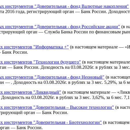
 инструментов "Доверительная - фонд Валютные накопления"
2016 года, регистрирующий орган — Банк России. Доходность на 0
 инструментов "Доверительная - фонд Российские акции"
(в н
стрирующий орган — Служба Банка России по финансовым рынкам.
х инструментов "Информатика +"
(в настоящем материале — «И
 Банк России.
 инструментов "Технологии будущего"
(в настоящем материал
— Банк России. Доходность на 03.08.2026г. в рублях за 3 мес. -7,
 инструментов "Доверительная - фонд Неоновый"
(в настояще
 . Доходность на 03.08.2026г. в рублях за 3 мес. 5,29%, за 6 мес
х инструментов "Ликвидный"
(в настоящем материале — «Ликв
одность на 03.08.2026г. в рублях за 3 мес. 3,62%, за 6 мес. 7,1
 инструментов "Доверительная – Высокие технологии"
(в наст
стрирующий орган — Банк России.
 инструментов "Доверительная - Биотехнологии"
(в настоящем
орган — Банк России.