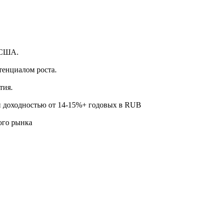
.
 США.
тенциалом роста.
тия.
й доходностью от 14-15%+ годовых в RUB
ого рынка