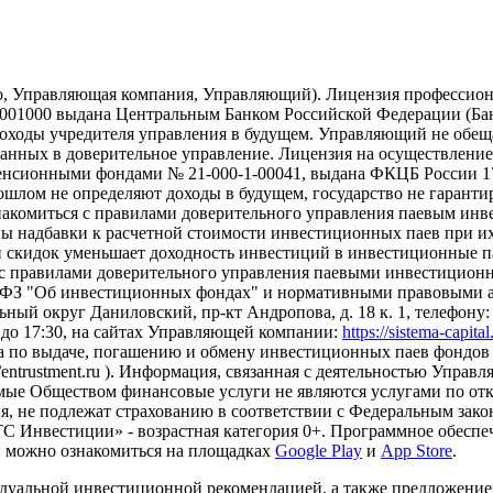
о, Управляющая компания, Управляющий). Лицензия профессион
01000 выдана Центральным Банком Российской Федерации (Банк 
ходы учредителя управления в будущем. Управляющий не обещае
еданных в доверительное управление. Лицензия на осуществлен
сионными фондами № 21-000-1-00041, выдана ФКЦБ России 17.
рошлом не определяют доходы в будущем, государство не гарант
накомиться с правилами доверительного управления паевым ин
надбавки к расчетной стоимости инвестиционных паев при их 
и скидок уменьшает доходность инвестиций в инвестиционные 
с правилами доверительного управления паевыми инвестиционн
-ФЗ "Об инвестиционных фондах" и нормативными правовыми ак
ный округ Даниловский, пр-кт Андропова, д. 18 к. 1, телефону: +7
0 до 17:30, на сайтах Управляющей компании:
https://sistema-capita
а по выдаче, погашению и обмену инвестиционных паев фондов 
s://entrustment.ru ). Информация, связанная с деятельностью Упр
Оказываемые Обществом финансовые услуги не являются услугами п
я, не подлежат страхованию в соответствии с Федеральным зако
 Инвестиции» - возрастная категория 0+. Программное обеспеч
и можно ознакомиться на площадках
Google Play
и
App Store
.
дуальной инвестиционной рекомендацией, а также предложени