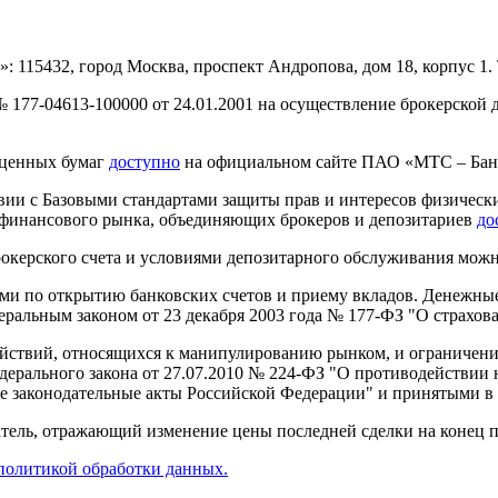
15432, город Москва, проспект Андропова, дом 18, корпус 1. Те
177-04613-100000 от 24.01.2001 на осуществление брокерской 
ценных бумаг
доступно
на официальном сайте ПАО «МТС – Бан
ии с Базовыми стандартами защиты прав и интересов физически
 финансового рынка, объединяющих брокеров и депозитариев
до
окерского счета и условиями депозитарного обслуживания мож
и по открытию банковских счетов и приему вкладов. Денежные 
еральным законом от 23 декабря 2003 года № 177-ФЗ "О страхов
йствий, относящихся к манипулированию рынком, и ограничения
дерального закона от 27.07.2010 № 224-ФЗ "О противодействи
 законодательные акты Российской Федерации" и принятыми в 
ель, отражающий изменение цены последней сделки на конец пе
политикой обработки данных.