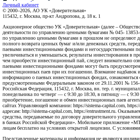
Личный кабинет
© 2000–2026, АО УК «Доверительная»
115432, г. Москва, пр-кт Андропова, д. 18 к. 1
Акционерное общество УК «Доверительная» (далее – Обществ
деятельности по управлению ценными бумагами № 045- 13853-0
по управлению ценными бумагами в прошлом не определяют до
полного возврата ценных бумаг и/или денежных средств, пер
паевыми инвестиционными фондами и негосударственными пен
увеличиваться и уменьшаться, результаты инвестирования в п
чем приобрести инвестиционный пай, следует внимательно оз
паевыми инвестиционными фондами могут быть предусмотрены 
инвестиционных паев при их погашении. Взимание надбавок 
информацию о паевых инвестиционных фондах, ознакомиться 
предусмотренными Федеральным законом от 29.11.2001 № 156
Российская Федерация, 115432, г. Москва, вн. тер. г. муниципаль
понедельника по четверг — c 9:30 до 18:30, в пятницу — с 9:3
приобретение, погашение и обмен инвестиционных паев агент
сайтах Управляющей компании: https://sistema-capital.com, http
адресам: http://sistema-capital.com, https://entrustment.ru. 
средства, передаваемые по договору доверительного управлени
в банках Российской Федерации». Мобильное приложение «МТС
лицам бесплатно на условиях открытой лицензии. С условиям
Представленные материалы и информация не являются индиви