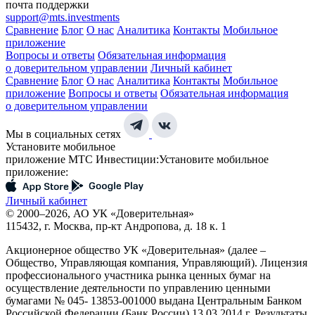
почта поддержки
support@mts.investments
Сравнение
Блог
О нас
Аналитика
Контакты
Мобильное
приложение
Вопросы и ответы
Обязательная информация
о доверительном управлении
Личный кабинет
Сравнение
Блог
О нас
Аналитика
Контакты
Мобильное
приложение
Вопросы и ответы
Обязательная информация
о доверительном управлении
Мы в социальных сетях
Установите мобильное
приложение МТС Инвестиции:
Установите мобильное
приложение:
Личный кабинет
© 2000–2026, АО УК «Доверительная»
115432, г. Москва, пр-кт Андропова, д. 18 к. 1
Акционерное общество УК «Доверительная» (далее –
Общество, Управляющая компания, Управляющий). Лицензия
профессионального участника рынка ценных бумаг на
осуществление деятельности по управлению ценными
бумагами № 045- 13853-001000 выдана Центральным Банком
Российской Федерации (Банк России) 13.03.2014 г. Результаты