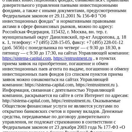
доверительного управления паевыми инвестиционными
фондами, а также с иными документами, предусмотренными
Федеральным законом от 29.11.2001 № 156-ФЗ "Об
инвестиционных фондах" и нормативными правовыми
актами в сфере финансовых рынков, можно по адресу:
Российская Федерация, 115432, г. Москва, вн. тер. г.
муниципальный округ Даниловский, пр-кт Андропова, д. 18
к. 1, телефону: +7 (495) 228-15-05, факсу: +7 (495) 228-01-12
(доб. 5656) с понедельника по четверг — c 9:30 до 18:30, в
пятницу — с 9:30 до 17:30, на сайтах Управляющей компании:
https://sistema-capital.com
,
https://entrustment.ru
, в пунктах
приема заявок на приобретение, погашение и обмен
инвестиционных паев агента по выдаче, погашению и обмену
инвестиционных паев фондов (со списком пунктов приема
заявок можно ознакомиться на сайтах Управляющей
компании: https://sistema-capital.com, https://entrustment.ru ).
Информация, связанная с деятельностью Управляющей
компании, раскрывается на сайте в сети Интернет по адресам:
http://sistema-capital.com, https://entrustment.ru. Оказываемые
Обществом финансовые услуги не являются услугами по
открытию банковских счетов и приему вкладов. Денежные
средства, передаваемые по договору доверительного
управления, не подлежат страхованию в соответствии с
Федеральным законом от 23 декабря 2003 года № 177-ФЗ «О