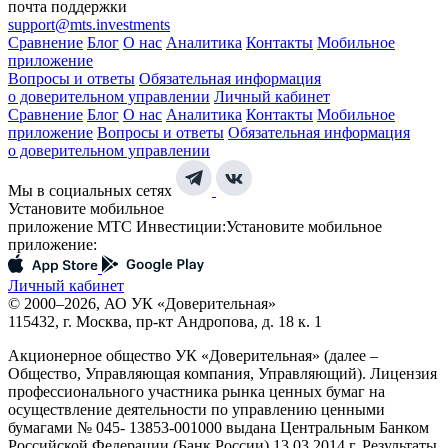
почта поддержки
support@mts.investments
Сравнение
Блог
О нас
Аналитика
Контакты
Мобильное
приложение
Вопросы и ответы
Обязательная информация
о доверительном управлении
Личный кабинет
Сравнение
Блог
О нас
Аналитика
Контакты
Мобильное
приложение
Вопросы и ответы
Обязательная информация
о доверительном управлении
Мы в социальных сетях
Установите мобильное
приложение МТС Инвестиции:
Установите мобильное
приложение:
Личный кабинет
© 2000–2026, АО УК «Доверительная»
115432, г. Москва, пр-кт Андропова, д. 18 к. 1
Акционерное общество УК «Доверительная» (далее –
Общество, Управляющая компания, Управляющий). Лицензия
профессионального участника рынка ценных бумаг на
осуществление деятельности по управлению ценными
бумагами № 045- 13853-001000 выдана Центральным Банком
Российской Федерации (Банк России) 13.03.2014 г. Результаты