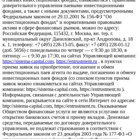
доверительного управления паевыми инвестиционными
фондами, а также с иными документами, предусмотренными
Федеральным законом от 29.11.2001 № 156-ФЗ "Об
инвестиционных фондах" и нормативными правовыми
актами в сфере финансовых рынков, можно по адресу:
Российская Федерация, 115432, г. Москва, вн. тер. г.
муниципальный округ Даниловский, пр-кт Андропова, д. 18
к. 1, телефону: +7 (495) 228-15-05, факсу: +7 (495) 228-01-12
(доб. 5656) с понедельника по четверг — c 9:30 до 18:30, в
пятницу — с 9:30 до 17:30, на сайтах Управляющей компании:
https://sistema-capital.com
,
https://entrustment.ru
, в пунктах
приема заявок на приобретение, погашение и обмен
инвестиционных паев агента по выдаче, погашению и обмену
инвестиционных паев фондов (со списком пунктов приема
заявок можно ознакомиться на сайтах Управляющей
компании: https://sistema-capital.com, https://entrustment.ru ).
Информация, связанная с деятельностью Управляющей
компании, раскрывается на сайте в сети Интернет по адресам:
http://sistema-capital.com, https://entrustment.ru. Оказываемые
Обществом финансовые услуги не являются услугами по
открытию банковских счетов и приему вкладов. Денежные
средства, передаваемые по договору доверительного
управления, не подлежат страхованию в соответствии с
Федеральным законом от 23 декабря 2003 года № 177-ФЗ «О