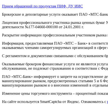
Прием обращений по продуктам ПИФ, ДУ, ИИС
Брокерские и депозитарные услуги оказывает ПАО «МТС-Банк»: 1
Лицензия профессионального участника рынка ценных бумаг № 
деятельности №177-04660-000100 от 24.01.2001 г.
Раскрытие информации профессиональным участником рынка 
Информация, предоставляемая ПАО «МТС – Банк» в соответств
оказываемых членами саморегулируемых организаций в сфере
С регламентом и документами связанными с обслуживанием бр
Оказываемые брокером финансовые услуги не являются услугам
обслуживании, не подлежат страхованию в соответствии с Фед
ПАО «МТС-Банк» информирует о запрете на осуществление де
манипулирование рынком, предусмотренных статьями 5 и 6 Фе
манипулированию рынком и о внесении изменений в отдельные
Изменение цены торгуемого инструмента – процентный показат
На сайте используется SmartCaptcha от Яндекс. Ознакомьтесь с