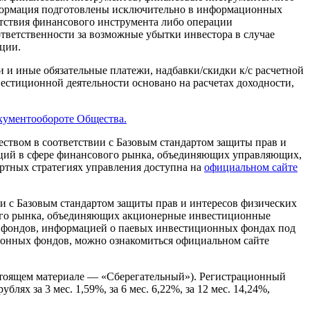
нформация подготовлены исключительно в информационных
тствия финансового инструмента либо операции
ответственности за возможные убытки инвестора в случае
ции.
 и иные обязательные платежи, надбавки/скидки к/с расчетной
естиционной деятельности основано на расчетах доходности,
кументообороте Общества.
твом в соответствии с Базовым стандартом защиты прав и
аций в сфере финансового рынка, объединяющих управляющих,
артных стратегиях управления доступна на
официальном сайте
 с Базовым стандартом защиты прав и интересов физических
вого рынка, объединяющих акционерные инвестиционные
фондов, информацией о паевых инвестиционных фондах под
ионных фондов, можно ознакомиться официальном сайте
тоящем материале — «Сберегательный»). Регистрационный
ях за 3 мес. 1,59%, за 6 мес. 6,22%, за 12 мес. 14,24%,