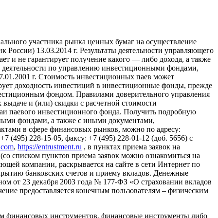
ального участника рынка ценных бумаг на осуществление
России) 13.03.2014 г. Результаты деятельности управляющего
т и не гарантирует получение какого — либо дохода, а также
ие деятельности по управлению инвестиционными фондами,
01.2001 г. Стоимость инвестиционных паев может
ирует доходность инвестиций в инвестиционные фонды, прежде
вестиционным фондом. Правилами доверительного управления
выдаче и (или) скидки с расчетной стоимости
паи паевого инвестиционного фонда. Получить подробную
ыми фондами, а также с иными документами,
тами в сфере финансовых рынков, можно по адресу:
 (495) 228-15-05, факсу: +7 (495) 228-01-12 (доб. 5656) с
l.com
,
https://entrustment.ru
, в пунктах приема заявок на
(со списком пунктов приема заявок можно ознакомиться на
авляющей компании, раскрывается на сайте в сети Интернет по
о открытию банковских счетов и приему вкладов. Денежные
ном от 23 декабря 2003 года № 177-ФЗ «О страховании вкладов
ение предоставляется конечным пользователям – физическим
ем финансовых инструментов, финансовые инструменты либо