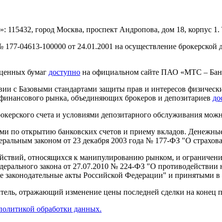
15432, город Москва, проспект Андропова, дом 18, корпус 1. Те
177-04613-100000 от 24.01.2001 на осуществление брокерской 
ценных бумаг
доступно
на официальном сайте ПАО «МТС – Бан
ии с Базовыми стандартами защиты прав и интересов физически
 финансового рынка, объединяющих брокеров и депозитариев
до
окерского счета и условиями депозитарного обслуживания мож
и по открытию банковских счетов и приему вкладов. Денежные 
еральным законом от 23 декабря 2003 года № 177-ФЗ "О страхов
йствий, относящихся к манипулированию рынком, и ограничения
дерального закона от 27.07.2010 № 224-ФЗ "О противодействи
 законодательные акты Российской Федерации" и принятыми в 
ель, отражающий изменение цены последней сделки на конец пе
политикой обработки данных.