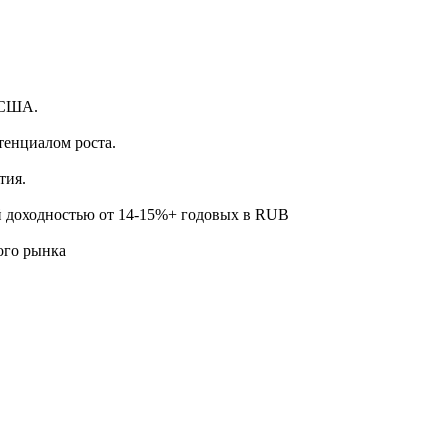
.
 США.
тенциалом роста.
тия.
й доходностью от 14-15%+ годовых в RUB
ого рынка