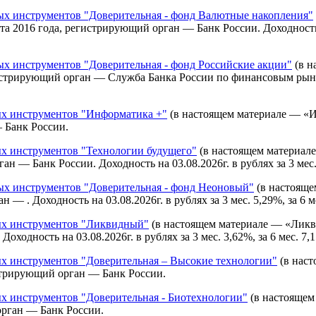
 инструментов "Доверительная - фонд Валютные накопления"
2016 года, регистрирующий орган — Банк России. Доходность на 0
 инструментов "Доверительная - фонд Российские акции"
(в н
стрирующий орган — Служба Банка России по финансовым рынкам.
х инструментов "Информатика +"
(в настоящем материале — «И
 Банк России.
 инструментов "Технологии будущего"
(в настоящем материал
— Банк России. Доходность на 03.08.2026г. в рублях за 3 мес. -7,
 инструментов "Доверительная - фонд Неоновый"
(в настояще
 . Доходность на 03.08.2026г. в рублях за 3 мес. 5,29%, за 6 мес
х инструментов "Ликвидный"
(в настоящем материале — «Ликв
одность на 03.08.2026г. в рублях за 3 мес. 3,62%, за 6 мес. 7,1
 инструментов "Доверительная – Высокие технологии"
(в наст
стрирующий орган — Банк России.
 инструментов "Доверительная - Биотехнологии"
(в настоящем
орган — Банк России.