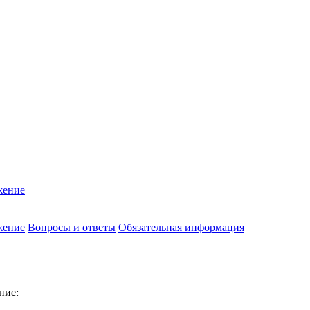
жение
жение
Вопросы и ответы
Обязательная информация
ние: