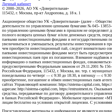
Личный кабинет
© 2000–2026, АО УК «Доверительная»
115432, г. Москва, пр-кт Андропова, д. 18 к. 1
Акционерное общество УК «Доверительная» (далее – Обществ
деятельности по управлению ценными бумагами № 045- 13853-0
по управлению ценными бумагами в прошлом не определяют до
полного возврата ценных бумаг и/или денежных средств, пер
паевыми инвестиционными фондами и негосударственными пен
увеличиваться и уменьшаться, результаты инвестирования в п
чем приобрести инвестиционный пай, следует внимательно оз
паевыми инвестиционными фондами могут быть предусмотрены 
инвестиционных паев при их погашении. Взимание надбавок 
информацию о паевых инвестиционных фондах, ознакомиться 
предусмотренными Федеральным законом от 29.11.2001 № 156
Российская Федерация, 115432, г. Москва, вн. тер. г. муниципаль
понедельника по четверг — c 9:30 до 18:30, в пятницу — с 9:3
приобретение, погашение и обмен инвестиционных паев агент
сайтах Управляющей компании: https://sistema-capital.com, http
адресам: http://sistema-capital.com, https://entrustment.ru. 
средства, передаваемые по договору доверительного управлени
в банках Российской Федерации». Мобильное приложение «МТС
лицам бесплатно на условиях открытой лицензии. С условиям
Представленные материалы и информация не являются индиви