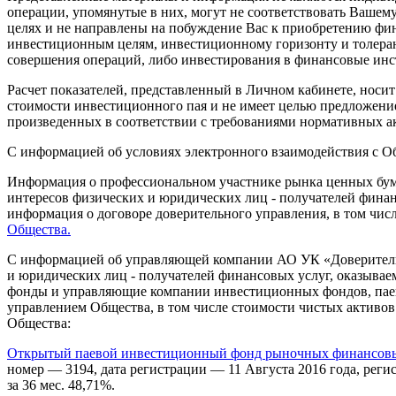
операции, упомянутые в них, могут не соответствовать Ваш
целях и не направлены на побуждение Вас к приобретению фи
инвестиционным целям, инвестиционному горизонту и толерант
совершения операций, либо инвестирования в финансовые инс
Расчет показателей, представленный в Личном кабинете, носи
стоимости инвестиционного пая и не имеет целью предложение
произведенных в соответствии с требованиями нормативных ак
С информацией об условиях электронного взаимодействия с 
Информация о профессиональном участнике рынка ценных бума
интересов физических и юридических лиц - получателей фина
информация о договоре доверительного управления, в том чис
Общества.
С информацией об управляющей компании АО УК «Доверительн
и юридических лиц - получателей финансовых услуг, оказыв
фонды и управляющие компании инвестиционных фондов, пае
управлением Общества, в том числе стоимости чистых активо
Общества:
Открытый паевой инвестиционный фонд рыночных финансовых
номер — 3194, дата регистрации — 11 Августа 2016 года, регист
за 36 мес. 48,71%.