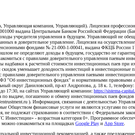
о, Управляющая компания, Управляющий). Лицензия профессион
01000 выдана Центральным Банком Российской Федерации (Банк 
ходы учредителя управления в будущем. Управляющий не обещае
еданных в доверительное управление. Лицензия на осуществлен
сионными фондами № 21-000-1-00041, выдана ФКЦБ России 17.
рошлом не определяют доходы в будущем, государство не гарант
накомиться с правилами доверительного управления паевым ин
надбавки к расчетной стоимости инвестиционных паев при их 
и скидок уменьшает доходность инвестиций в инвестиционные 
с правилами доверительного управления паевыми инвестиционн
-ФЗ "Об инвестиционных фондах" и нормативными правовыми ак
ный округ Даниловский, пр-кт Андропова, д. 18 к. 1, телефону: +7
0 до 17:30, на сайтах Управляющей компании:
https://sistema-capita
а по выдаче, погашению и обмену инвестиционных паев фондов 
s://entrustment.ru ). Информация, связанная с деятельностью Упр
Оказываемые Обществом финансовые услуги не являются услугами п
я, не подлежат страхованию в соответствии с Федеральным зако
 Инвестиции» - возрастная категория 0+. Программное обеспеч
и можно ознакомиться на площадках
Google Play
и
App Store
.
дуальной инвестиционной рекомендацией, а также предложени