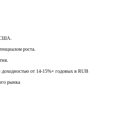
.
 США.
тенциалом роста.
тия.
й доходностью от 14-15%+ годовых в RUB
ого рынка