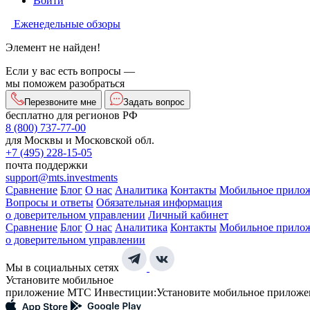
Войти
Еженедельные обзоры
Элемент не найден!
Если у вас есть вопросы —
мы поможем разобраться
Перезвоните мне
Задать вопрос
бесплатно для регионов РФ
8 (800) 737-77-00
для Москвы и Московской обл.
+7 (495) 228-15-05
почта поддержки
support@mts.investments
Сравнение
Блог
О нас
Аналитика
Контакты
Мобильное прило
Вопросы и ответы
Обязательная информация
о доверительном управлении
Личный кабинет
Сравнение
Блог
О нас
Аналитика
Контакты
Мобильное прило
о доверительном управлении
Мы в социальных сетях
Установите мобильное
приложение МТС Инвестиции:
Установите мобильное приложе