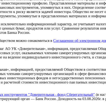
ему инвестиционному профилю. Представленные материалы и и
нансовых инструментов, упомянутых в них. Определение соотве
ности к риску является задачей инвестора. Общество не несет 
трументы, упомянутые в представленных материалах и информа
т исключительно информационный характер, не учитывает налоги
 ценных бумаг, продуктов или услуг. Сравнение результатов инв
тов Банка России.
Обществом можно ознакомиться в
Соглашении об электронном до
г АО УК «Доверительная», информация, предоставляемая Общес
нсовых услуг, оказываемых членами саморегулируемых организ
ле на ведение индивидуального инвестиционного счета, и станд
ая», информацией, предоставляемой Обществом в соответствии
аемых членами саморегулируемых организаций в сфере финансо
вых инвестиционных фондов и негосударственных пенсионных 
в и расчетной стоимости инвестиционного пая паевых инвестиц
 инструментов "Доверительная - фонд Сберегательный"
(в нас
рирующий орган — Банк России. Доходность на 03.08.2026г. в рубл