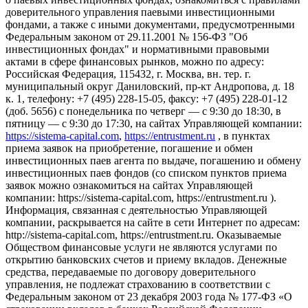
доверительного управления паевыми инвестиционными
фондами, а также с иными документами, предусмотренными
Федеральным законом от 29.11.2001 № 156-ФЗ "Об
инвестиционных фондах" и нормативными правовыми
актами в сфере финансовых рынков, можно по адресу:
Российская Федерация, 115432, г. Москва, вн. тер. г.
муниципальный округ Даниловский, пр-кт Андропова, д. 18
к. 1, телефону: +7 (495) 228-15-05, факсу: +7 (495) 228-01-12
(доб. 5656) с понедельника по четверг — c 9:30 до 18:30, в
пятницу — с 9:30 до 17:30, на сайтах Управляющей компании:
https://sistema-capital.com
,
https://entrustment.ru
, в пунктах
приема заявок на приобретение, погашение и обмен
инвестиционных паев агента по выдаче, погашению и обмену
инвестиционных паев фондов (со списком пунктов приема
заявок можно ознакомиться на сайтах Управляющей
компании: https://sistema-capital.com, https://entrustment.ru ).
Информация, связанная с деятельностью Управляющей
компании, раскрывается на сайте в сети Интернет по адресам:
http://sistema-capital.com, https://entrustment.ru. Оказываемые
Обществом финансовые услуги не являются услугами по
открытию банковских счетов и приему вкладов. Денежные
средства, передаваемые по договору доверительного
управления, не подлежат страхованию в соответствии с
Федеральным законом от 23 декабря 2003 года № 177-ФЗ «О