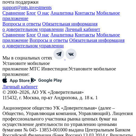
почта поддержки
support@mts.investments
Сравнение
Блог
О нас
Аналитика
Контакты
Мобильное
приложение
Вопросы и ответы
Обязательная информация
о доверительном управлении
Личный кабинет
Сравнение
Блог
О нас
Аналитика
Контакты
Мобильное
приложение
Вопросы и ответы
Обязательная информация
о доверительном управлении
Мы в социальных сетях
Установите мобильное
приложение МТС Инвестиции:
Установите мобильное
приложение:
Личный кабинет
© 2000–2026, АО УК «Доверительная»
115432, г. Москва, пр-кт Андропова, д. 18 к. 1
Акционерное общество УК «Доверительная» (далее –
Общество, Управляющая компания, Управляющий). Лицензия
профессионального участника рынка ценных бумаг на
осуществление деятельности по управлению ценными
бумагами № 045- 13853-001000 выдана Центральным Банком
Российской Федерации (Банк России) 13.03.2014 г. Результаты