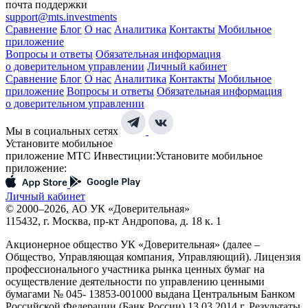
почта поддержки
support@mts.investments
Сравнение
Блог
О нас
Аналитика
Контакты
Мобильное
приложение
Вопросы и ответы
Обязательная информация
о доверительном управлении
Личный кабинет
Сравнение
Блог
О нас
Аналитика
Контакты
Мобильное
приложение
Вопросы и ответы
Обязательная информация
о доверительном управлении
Мы в социальных сетях
Установите мобильное
приложение МТС Инвестиции:
Установите мобильное
приложение:
Личный кабинет
© 2000–2026, АО УК «Доверительная»
115432, г. Москва, пр-кт Андропова, д. 18 к. 1
Акционерное общество УК «Доверительная» (далее –
Общество, Управляющая компания, Управляющий). Лицензия
профессионального участника рынка ценных бумаг на
осуществление деятельности по управлению ценными
бумагами № 045- 13853-001000 выдана Центральным Банком
Российской Федерации (Банк России) 13.03.2014 г. Результаты