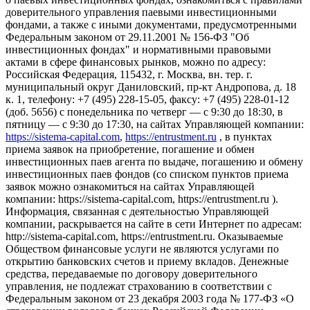
доверительного управления паевыми инвестиционными
фондами, а также с иными документами, предусмотренными
Федеральным законом от 29.11.2001 № 156-ФЗ "Об
инвестиционных фондах" и нормативными правовыми
актами в сфере финансовых рынков, можно по адресу:
Российская Федерация, 115432, г. Москва, вн. тер. г.
муниципальный округ Даниловский, пр-кт Андропова, д. 18
к. 1, телефону: +7 (495) 228-15-05, факсу: +7 (495) 228-01-12
(доб. 5656) с понедельника по четверг — c 9:30 до 18:30, в
пятницу — с 9:30 до 17:30, на сайтах Управляющей компании:
https://sistema-capital.com
,
https://entrustment.ru
, в пунктах
приема заявок на приобретение, погашение и обмен
инвестиционных паев агента по выдаче, погашению и обмену
инвестиционных паев фондов (со списком пунктов приема
заявок можно ознакомиться на сайтах Управляющей
компании: https://sistema-capital.com, https://entrustment.ru ).
Информация, связанная с деятельностью Управляющей
компании, раскрывается на сайте в сети Интернет по адресам:
http://sistema-capital.com, https://entrustment.ru. Оказываемые
Обществом финансовые услуги не являются услугами по
открытию банковских счетов и приему вкладов. Денежные
средства, передаваемые по договору доверительного
управления, не подлежат страхованию в соответствии с
Федеральным законом от 23 декабря 2003 года № 177-ФЗ «О