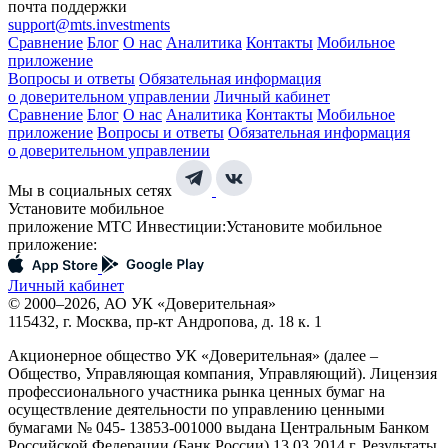
почта поддержки
support@mts.investments
Сравнение
Блог
О нас
Аналитика
Контакты
Мобильное
приложение
Вопросы и ответы
Обязательная информация
о доверительном управлении
Личный кабинет
Сравнение
Блог
О нас
Аналитика
Контакты
Мобильное
приложение
Вопросы и ответы
Обязательная информация
о доверительном управлении
Мы в социальных сетях
Установите мобильное
приложение МТС Инвестиции:
Установите мобильное
приложение:
Личный кабинет
© 2000–2026, АО УК «Доверительная»
115432, г. Москва, пр-кт Андропова, д. 18 к. 1
Акционерное общество УК «Доверительная» (далее –
Общество, Управляющая компания, Управляющий). Лицензия
профессионального участника рынка ценных бумаг на
осуществление деятельности по управлению ценными
бумагами № 045- 13853-001000 выдана Центральным Банком
Российской Федерации (Банк России) 13.03.2014 г. Результаты