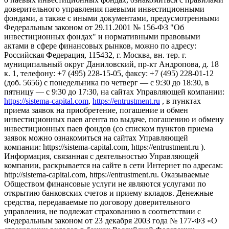
доверительного управления паевыми инвестиционными
фондами, а также с иными документами, предусмотренными
Федеральным законом от 29.11.2001 № 156-ФЗ "Об
инвестиционных фондах" и нормативными правовыми
актами в сфере финансовых рынков, можно по адресу:
Российская Федерация, 115432, г. Москва, вн. тер. г.
муниципальный округ Даниловский, пр-кт Андропова, д. 18
к. 1, телефону: +7 (495) 228-15-05, факсу: +7 (495) 228-01-12
(доб. 5656) с понедельника по четверг — c 9:30 до 18:30, в
пятницу — с 9:30 до 17:30, на сайтах Управляющей компании:
https://sistema-capital.com
,
https://entrustment.ru
, в пунктах
приема заявок на приобретение, погашение и обмен
инвестиционных паев агента по выдаче, погашению и обмену
инвестиционных паев фондов (со списком пунктов приема
заявок можно ознакомиться на сайтах Управляющей
компании: https://sistema-capital.com, https://entrustment.ru ).
Информация, связанная с деятельностью Управляющей
компании, раскрывается на сайте в сети Интернет по адресам:
http://sistema-capital.com, https://entrustment.ru. Оказываемые
Обществом финансовые услуги не являются услугами по
открытию банковских счетов и приему вкладов. Денежные
средства, передаваемые по договору доверительного
управления, не подлежат страхованию в соответствии с
Федеральным законом от 23 декабря 2003 года № 177-ФЗ «О