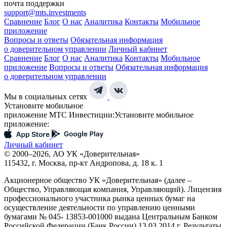
почта поддержки
support@mts.investments
Сравнение
Блог
О нас
Аналитика
Контакты
Мобильное
приложение
Вопросы и ответы
Обязательная информация
о доверительном управлении
Личный кабинет
Сравнение
Блог
О нас
Аналитика
Контакты
Мобильное
приложение
Вопросы и ответы
Обязательная информация
о доверительном управлении
Мы в социальных сетях
Установите мобильное
приложение МТС Инвестиции:
Установите мобильное
приложение:
Личный кабинет
© 2000–2026, АО УК «Доверительная»
115432, г. Москва, пр-кт Андропова, д. 18 к. 1
Акционерное общество УК «Доверительная» (далее –
Общество, Управляющая компания, Управляющий). Лицензия
профессионального участника рынка ценных бумаг на
осуществление деятельности по управлению ценными
бумагами № 045- 13853-001000 выдана Центральным Банком
Российской Федерации (Банк России) 13.03.2014 г. Результаты