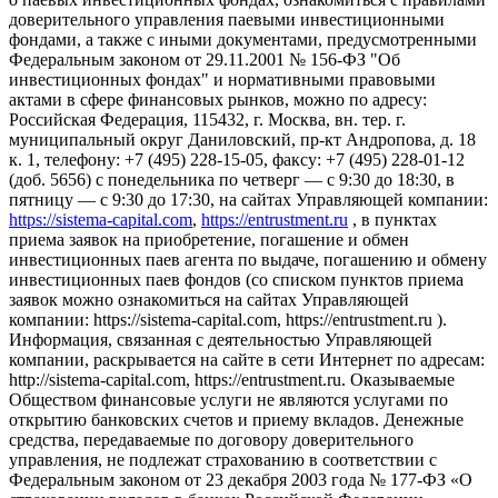
доверительного управления паевыми инвестиционными
фондами, а также с иными документами, предусмотренными
Федеральным законом от 29.11.2001 № 156-ФЗ "Об
инвестиционных фондах" и нормативными правовыми
актами в сфере финансовых рынков, можно по адресу:
Российская Федерация, 115432, г. Москва, вн. тер. г.
муниципальный округ Даниловский, пр-кт Андропова, д. 18
к. 1, телефону: +7 (495) 228-15-05, факсу: +7 (495) 228-01-12
(доб. 5656) с понедельника по четверг — c 9:30 до 18:30, в
пятницу — с 9:30 до 17:30, на сайтах Управляющей компании:
https://sistema-capital.com
,
https://entrustment.ru
, в пунктах
приема заявок на приобретение, погашение и обмен
инвестиционных паев агента по выдаче, погашению и обмену
инвестиционных паев фондов (со списком пунктов приема
заявок можно ознакомиться на сайтах Управляющей
компании: https://sistema-capital.com, https://entrustment.ru ).
Информация, связанная с деятельностью Управляющей
компании, раскрывается на сайте в сети Интернет по адресам:
http://sistema-capital.com, https://entrustment.ru. Оказываемые
Обществом финансовые услуги не являются услугами по
открытию банковских счетов и приему вкладов. Денежные
средства, передаваемые по договору доверительного
управления, не подлежат страхованию в соответствии с
Федеральным законом от 23 декабря 2003 года № 177-ФЗ «О