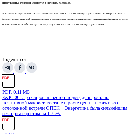
инвестиционных стратегий, упомянутых в настоящем материале.
Настоящий материал является собственностью Компании. Использование и распространение настоящего материала
(полностью или частично) разрешено только с указанием активной ссылки на конкретный материал. Компания не несет
ответственности за действия третьих лиц в результате такого использования и распространения.
Поделиться
PDF, 0.11 МБ
S&P 500 зафиксировал шестой подряд день роста на
позитивной макростатистике и росте цен на нефть из-за
отложенной встречи ОПЕК+. Энергетика была сильнейшим
сектором с ростом на 1.75%.