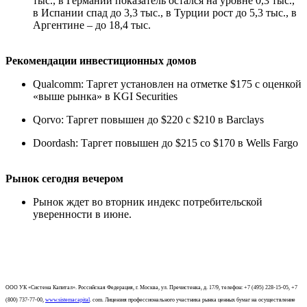
тыс., в Германии показатель остался на уровне 0,3 тыс.,
в Испании спад до 3,3 тыс., в Турции рост до 5,3 тыс., в
Аргентине – до 18,4 тыс.
Рекомендации инвестиционных домов
Qualcomm: Таргет установлен на отметке $175 с оценкой
«выше рынка» в KGI Securities
Qorvo: Таргет повышен до $220 с $210 в Barclays
Doordash: Таргет повышен до $215 со $170 в Wells Fargo
Рынок сегодня вечером
Рынок ждет во вторник индекс потребительской
уверенности в июне.
ООО УК «Система Капитал». Российская Федерация, г. Москва, ул. Пречистенка, д. 17/9, телефон: +7 (495) 228-15-05, +7
(800) 737-77-00,
www.sistemacapital
. com. Лицензия профессионального участника рынка ценных бумаг на осуществление