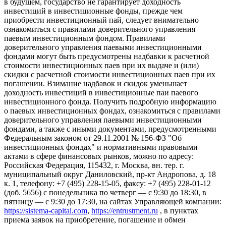
в будущем, государство не гарантирует доходность
инвестиций в инвестиционные фонды, прежде чем
приобрести инвестиционный пай, следует внимательно
ознакомиться с правилами доверительного управления
паевым инвестиционным фондом. Правилами
доверительного управления паевыми инвестиционными
фондами могут быть предусмотрены надбавки к расчетной
стоимости инвестиционных паев при их выдаче и (или)
скидки с расчетной стоимости инвестиционных паев при их
погашении. Взимание надбавок и скидок уменьшает
доходность инвестиций в инвестиционные паи паевого
инвестиционного фонда. Получить подробную информацию
о паевых инвестиционных фондах, ознакомиться с правилами
доверительного управления паевыми инвестиционными
фондами, а также с иными документами, предусмотренными
Федеральным законом от 29.11.2001 № 156-ФЗ "Об
инвестиционных фондах" и нормативными правовыми
актами в сфере финансовых рынков, можно по адресу:
Российская Федерация, 115432, г. Москва, вн. тер. г.
муниципальный округ Даниловский, пр-кт Андропова, д. 18
к. 1, телефону: +7 (495) 228-15-05, факсу: +7 (495) 228-01-12
(доб. 5656) с понедельника по четверг — c 9:30 до 18:30, в
пятницу — с 9:30 до 17:30, на сайтах Управляющей компании:
https://sistema-capital.com
,
https://entrustment.ru
, в пунктах
приема заявок на приобретение, погашение и обмен