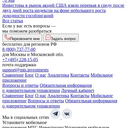
, 0 МБ
Инвесторы в рынок акций США взяли перерыв в среду после
двух дней роста индексов на фоне небольшого роста
доходности гособлигаций
Все статьи
Если у вас есть вопросы —
мы поможем разобраться
Перезвоните мне
Задать вопрос
бесплатно для регионов РФ
8 (800) 737-77-00
для Москвы и Московской обл.
+7 (495) 228-15-05
почта поддержки
support@mts.investments
Сравнение
Блог
О нас
Аналитика
Контакты
Мобильное
приложение
Вопросы и ответы
Обязательная информация
о доверительном управлении
Личный кабинет
Сравнение
Блог
О нас
Аналитика
Контакты
Мобильное
приложение
Вопросы и ответы
Обязательная информация
о доверительном управлении
Мы в социальных сетях
Установите мобильное
приложение МТС Инвестиции:
Установите мобильное