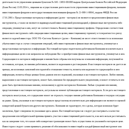
деятельности по управлению ценными бумагами № 045- 13853-001000 выдана Центральным Банком Российской Федерации
(Банк России) 13.03.2014 г., лицензия на осуществление деятельности по управлению инвестиционными фондами, паевыми
инвестиционными фондами и негосударственными пенсионными фондами № 21-000-1-00041, выдана ФКЦБ России
17.01.2001 г. Представленные материалы и информация (далее - материал) не являются предложением финансовых
инструментов, а также не являются индивидуальной инвестиционной рекомендацией, и финансовые инструменты либо
операции, упомянутые в них, могут не соответствовать Вашему инвестиционному профилю. Определение соответствия
финансового инструмента либо операции инвестиционным целям, инвестиционному горизонту и толерантности к риску
является задачей инвестора. ООО УК «Система Капитал» (далее – Компания) не несет ответственности за возможные
убытки инвестора в случае совершения операций, либо инвестирования в финансовые инструменты, упомянутые в
представленных материалах и информации. Настоящий материал подготовлен работниками Компании исключительно в
информационных целях и не направлен на побуждение Вас к приобретению финансовых инструментов, упомянутых в нем.
Содержащиеся в материале информация и мнения были собраны или получены на основании информации, полученной из
источников, которые, по мнению работников, являются надежными и достоверными. В настоящем материале не дается ни
прямых, ни косвенных заявлений или гарантий в отношении точности, полноты или надежности содержащейся в нем
информации, полноты обзора ценных бумаг, рынков или исследований, указанных в настоящем материале. Любое мнение,
выраженное в настоящем материале, может быть изменено без предварительного уведомления, и может отличаться или
даже быть противоположным мнению, изложенному в других материалах Компании. Любые суждения или мнения,
представленные в настоящем материале, актуальны на момент публикации настоящего материала. Если дата настоящего
материала неактуальна, его содержание может не отражать текущее мнение работников Компании и текущую ситуацию
на рынке. Цены, указанные в настоящем материале представлены исключительно для информации и не являются оценкой
конкретной ценной бумаги или другого инструмента. Компания не гарантирует, что сделка, которая возможно будет
заключена, будет совершена по указанным здесь ценам. Настоящий материал не следует рассматривать в качестве
предложения или побудительной причины принять участие в инвестиционной деятельности, и на него нельзя рассчитывать
как на заверение того, что какая-либо конкретная транзакция может быть осуществима по указанной в материале цене.
Инвесторам следует самим принимать решения об обоснованности инвестиций в каждый финансовый инструмент или