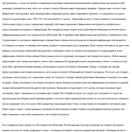
инструментов, а также не являются индивидуальной инвестиционной рекомендацией, и финансовые инструменты либо
операции, упомянутые в них, могут не соответствовать Вашему инвестиционному профилю. Определение соответствия
финансового инструмента либо операции инвестиционным целям, инвестиционному горизонту и толерантности к риску
является задачей инвестора. ООО УК «Система Капитал» (далее – Компания) не несет ответственности за возможные
убытки инвестора в случае совершения операций, либо инвестирования в финансовые инструменты, упомянутые в
представленных материалах и информации. Настоящий материал подготовлен работниками Компании исключительно в
информационных целях и не направлен на побуждение Вас к приобретению финансовых инструментов, упомянутых в нем.
Содержащиеся в материале информация и мнения были собраны или получены на основании информации, полученной из
источников, которые, по мнению работников, являются надежными и достоверными. В настоящем материале не дается ни
прямых, ни косвенных заявлений или гарантий в отношении точности, полноты или надежности содержащейся в нем
информации, полноты обзора ценных бумаг, рынков или исследований, указанных в настоящем материале. Любое мнение,
выраженное в настоящем материале, может быть изменено без предварительного уведомления, и может отличаться или
даже быть противоположным мнению, изложенному в других материалах Компании. Любые суждения или мнения,
представленные в настоящем материале, актуальны на момент публикации настоящего материала. Если дата настоящего
материала неактуальна, его содержание может не отражать текущее мнение работников Компании и текущую ситуацию
на рынке. Цены, указанные в настоящем материале представлены исключительно для информации и не являются оценкой
конкретной ценной бумаги или другого инструмента. Компания не гарантирует, что сделка, которая возможно будет
заключена, будет совершена по указанным здесь ценам. Настоящий материал не следует рассматривать в качестве
предложения или побудительной причины принять участие в инвестиционной деятельности, и на него нельзя рассчитывать
как на заверение того, что какая-либо конкретная транзакция может быть осуществима по указанной в материале цене.
Инвесторам следует самим принимать решения об обоснованности инвестиций в каждый финансовый инструмент или
инвестиционных стратегий, упомянутых в настоящем материале.
Настоящий материал является собственностью Компании. Использование и распространение настоящего материала
(полностью или частично) разрешено только с указанием активной ссылки на конкретный материал. Компания не несет