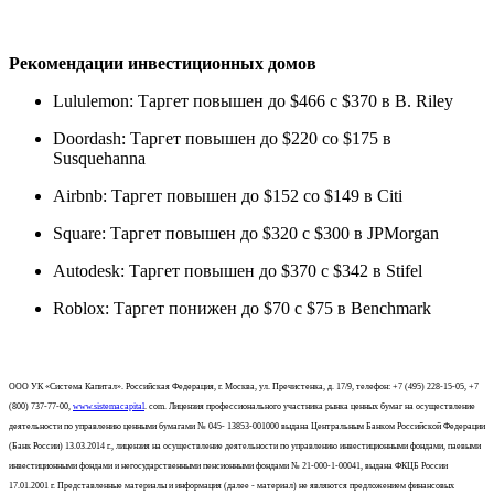
Рекомендации инвестиционных домов
Lululemon: Таргет повышен до $466 с $370 в B. Riley
Doordash: Таргет повышен до $220 со $175 в
Susquehanna
Airbnb: Таргет повышен до $152 со $149 в Citi
Square: Таргет повышен до $320 с $300 в JPMorgan
Autodesk: Таргет повышен до $370 с $342 в Stifel
Roblox: Таргет понижен до $70 с $75 в Benchmark
ООО УК «Система Капитал». Российская Федерация, г. Москва, ул. Пречистенка, д. 17/9, телефон: +7 (495) 228-15-05, +7
(800) 737-77-00,
www.sistemacapital
. com. Лицензия профессионального участника рынка ценных бумаг на осуществление
деятельности по управлению ценными бумагами № 045- 13853-001000 выдана Центральным Банком Российской Федерации
(Банк России) 13.03.2014 г., лицензия на осуществление деятельности по управлению инвестиционными фондами, паевыми
инвестиционными фондами и негосударственными пенсионными фондами № 21-000-1-00041, выдана ФКЦБ России
17.01.2001 г. Представленные материалы и информация (далее - материал) не являются предложением финансовых