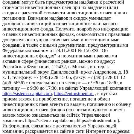
фондами могут быть предусмотрены надбавки к расчетной
стоимости инвестиционных паев при их выдаче и (или)
скидки с расчетной стоимости инвестиционных паев при их
погашении. Взимание надбавок и скидок уменьшает
доходность инвестиций в инвестиционные паи паевого
инвестиционного фонда. Получить подробную информацию
о паевых инвестиционных фондах, ознакомиться с правилами
доверительного управления паевыми инвестиционными
фондами, а также с иными документами, предусмотренными
Федеральным законом от 29.11.2001 № 156-ФЗ "Об
инвестиционных фондах" и нормативными правовыми
актами в сфере финансовых рынков, можно по адресу:
Российская Федерация, 115432, г. Москва, вн. тер. г.
муниципальный округ Даниловский, пр-кт Андропова, д. 18
к. 1, телефону: +7 (495) 228-15-05, факсу: +7 (495) 228-01-12
(доб. 5656) с понедельника по четверг — c 9:30 до 18:30, в
пятницу — с 9:30 до 17:30, на сайтах Управляющей компании:
https://sistema-capital.com
,
https://entrustment.ru
, в пунктах
приема заявок на приобретение, погашение и обмен
инвестиционных паев агента по выдаче, погашению и обмену
инвестиционных паев фондов (со списком пунктов приема
заявок можно ознакомиться на сайтах Управляющей
компании: https://sistema-capital.com, https://entrustment.ru ).
Информация, связанная с деятельностью Управляющей
компании, раскрывается на сайте в сети Интернет по адресам: