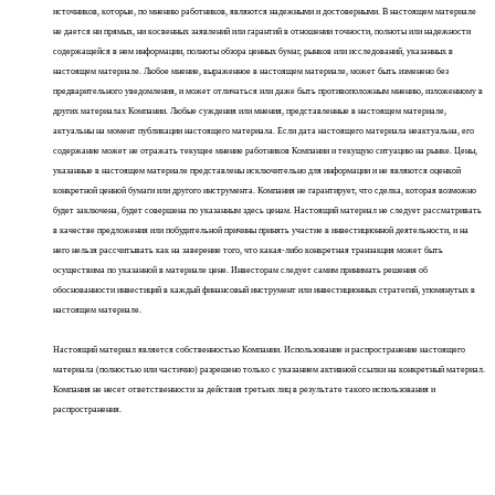
источников, которые, по мнению работников, являются надежными и достоверными. В настоящем материале
не дается ни прямых, ни косвенных заявлений или гарантий в отношении точности, полноты или надежности
содержащейся в нем информации, полноты обзора ценных бумаг, рынков или исследований, указанных в
настоящем материале. Любое мнение, выраженное в настоящем материале, может быть изменено без
предварительного уведомления, и может отличаться или даже быть противоположным мнению, изложенному в
других материалах Компании. Любые суждения или мнения, представленные в настоящем материале,
актуальны на момент публикации настоящего материала. Если дата настоящего материала неактуальна, его
содержание может не отражать текущее мнение работников Компании и текущую ситуацию на рынке. Цены,
указанные в настоящем материале представлены исключительно для информации и не являются оценкой
конкретной ценной бумаги или другого инструмента. Компания не гарантирует, что сделка, которая возможно
будет заключена, будет совершена по указанным здесь ценам. Настоящий материал не следует рассматривать
в качестве предложения или побудительной причины принять участие в инвестиционной деятельности, и на
него нельзя рассчитывать как на заверение того, что какая-либо конкретная транзакция может быть
осуществима по указанной в материале цене. Инвесторам следует самим принимать решения об
обоснованности инвестиций в каждый финансовый инструмент или инвестиционных стратегий, упомянутых в
настоящем материале.
Настоящий материал является собственностью Компании. Использование и распространение настоящего
материала (полностью или частично) разрешено только с указанием активной ссылки на конкретный материал.
Компания не несет ответственности за действия третьих лиц в результате такого использования и
распространения.