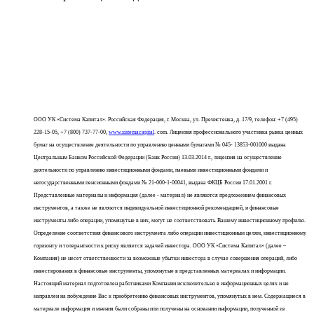
ООО УК «Система Капитал». Российская Федерация, г. Москва, ул. Пречистенка, д. 17/9, телефон: +7 (495)
228-15-05, +7 (800) 737-77-00,
www.sistemacapital
. com. Лицензия профессионального участника рынка ценных
бумаг на осуществление деятельности по управлению ценными бумагами № 045- 13853-001000 выдана
Центральным Банком Российской Федерации (Банк России) 13.03.2014 г., лицензия на осуществление
деятельности по управлению инвестиционными фондами, паевыми инвестиционными фондами и
негосударственными пенсионными фондами № 21-000-1-00041, выдана ФКЦБ России 17.01.2001 г.
Представленные материалы и информация (далее - материал) не являются предложением финансовых
инструментов, а также не являются индивидуальной инвестиционной рекомендацией, и финансовые
инструменты либо операции, упомянутые в них, могут не соответствовать Вашему инвестиционному профилю.
Определение соответствия финансового инструмента либо операции инвестиционным целям, инвестиционному
горизонту и толерантности к риску является задачей инвестора. ООО УК «Система Капитал» (далее –
Компания) не несет ответственности за возможные убытки инвестора в случае совершения операций, либо
инвестирования в финансовые инструменты, упомянутые в представленных материалах и информации.
Настоящий материал подготовлен работниками Компании исключительно в информационных целях и не
направлен на побуждение Вас к приобретению финансовых инструментов, упомянутых в нем. Содержащиеся в
материале информация и мнения были собраны или получены на основании информации, полученной из