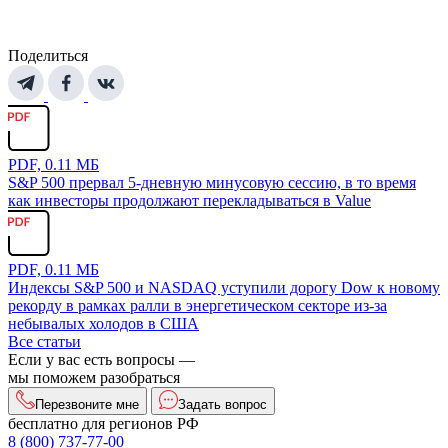
Поделиться
PDF, 0.11 МБ
S&P 500 прервал 5-дневную минусовую сессию, в то время
как инвесторы продолжают перекладываться в Value
PDF, 0.11 МБ
Индексы S&P 500 и NASDAQ уступили дорогу Dow к новому
рекорду в рамках ралли в энергетическом секторе из-за
небывалых холодов в США
Все статьи
Если у вас есть вопросы —
мы поможем разобраться
Перезвоните мне
Задать вопрос
бесплатно для регионов РФ
8 (800) 737-77-00