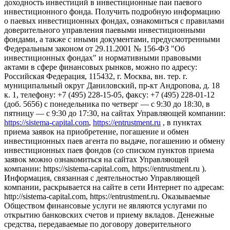
доходность инвестиций в инвестиционные паи паевого
инвестиционного фонда. Получить подробную информацию
о паевых инвестиционных фондах, ознакомиться с правилами
доверительного управления паевыми инвестиционными
фондами, а также с иными документами, предусмотренными
Федеральным законом от 29.11.2001 № 156-ФЗ "Об
инвестиционных фондах" и нормативными правовыми
актами в сфере финансовых рынков, можно по адресу:
Российская Федерация, 115432, г. Москва, вн. тер. г.
муниципальный округ Даниловский, пр-кт Андропова, д. 18
к. 1, телефону: +7 (495) 228-15-05, факсу: +7 (495) 228-01-12
(доб. 5656) с понедельника по четверг — c 9:30 до 18:30, в
пятницу — с 9:30 до 17:30, на сайтах Управляющей компании:
https://sistema-capital.com
,
https://entrustment.ru
, в пунктах
приема заявок на приобретение, погашение и обмен
инвестиционных паев агента по выдаче, погашению и обмену
инвестиционных паев фондов (со списком пунктов приема
заявок можно ознакомиться на сайтах Управляющей
компании: https://sistema-capital.com, https://entrustment.ru ).
Информация, связанная с деятельностью Управляющей
компании, раскрывается на сайте в сети Интернет по адресам:
http://sistema-capital.com, https://entrustment.ru. Оказываемые
Обществом финансовые услуги не являются услугами по
открытию банковских счетов и приему вкладов. Денежные
средства, передаваемые по договору доверительного