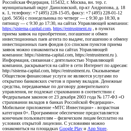
Российская Федерация, 115432, г. Москва, вн. тер. г.
муниципальный округ Даниловский, пр-кт Андропова, д. 18
к. 1, телефону: +7 (495) 228-15-05, факсу: +7 (495) 228-01-12
(доб. 5656) с понедельника по четверг — c 9:30 до 18:30, в
пятницу — с 9:30 до 17:30, на сайтах Управляющей компании:
https://sistema-capital.com
,
https://entrustment.ru
, в пунктах
приема заявок на приобретение, погашение и обмен
инвестиционных паев агента по выдаче, погашению и обмену
инвестиционных паев фондов (со списком пунктов приема
заявок можно ознакомиться на сайтах Управляющей
компании: https://sistema-capital.com, https://entrustment.ru ).
Информация, связанная с деятельностью Управляющей
компании, раскрывается на сайте в сети Интернет по адресам:
http://sistema-capital.com, https://entrustment.ru. Оказываемые
Обществом финансовые услуги не являются услугами по
открытию банковских счетов и приему вкладов. Денежные
средства, передаваемые по договору доверительного
управления, не подлежат страхованию в соответствии с
Федеральным законом от 23 декабря 2003 года № 177-ФЗ «О
страховании вкладов в банках Российской Федерации».
Мобильное приложение «МТС Инвестиции» - возрастная
категория 0+. Программное обеспечение предоставляется
конечным пользователям – физическим лицам бесплатно на
условиях открытой лицензии. С условиями можно
ознакомиться на площадках
Google Play
и
App Store
.