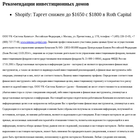
Рекомендации инвестиционных домов
Shopify: Таргет снижен до $1650 с $1800 в Roth Capital
ООО УК «Система Капитал». Российская Федерация, г. Москва, ул. Пречистенка, д. 17/9, телефон: +7 (495) 228-15-05, +7
(800) 737-77-00,
www.sistema-capital.com
. Лицензия профессионального участника рынка ценных бумаг на осуществление
деятельности по управлению ценными бумагами № 045- 13853-001000 выдана Центральным Банком Российской Федерации
(Банк России) 13.03.2014 г., лицензия на осуществление деятельности по управлению инвестиционными фондами, паевыми
инвестиционными фондами и негосударственными пенсионными фондами № 21-000-1-00041, выдана ФКЦБ России
17.01.2001 г. Представленные материалы и информация (далее - материал) не являются предложением финансовых
инструментов, а также не являются индивидуальной инвестиционной рекомендацией, и финансовые инструменты либо
операции, упомянутые в них, могут не соответствовать Вашему инвестиционному профилю. Определение соответствия
финансового инструмента либо операции инвестиционным целям, инвестиционному горизонту и толерантности к риску
является задачей инвестора. ООО УК «Система Капитал» (далее – Компания) не несет ответственности за возможные
убытки инвестора в случае совершения операций, либо инвестирования в финансовые инструменты, упомянутые в
представленных материалах и информации. Настоящий материал подготовлен работниками Компании исключительно в
информационных целях и не направлен на побуждение Вас к приобретению финансовых инструментов, упомянутых в нем.
Содержащиеся в материале информация и мнения были собраны или получены на основании информации, полученной из
источников, которые, по мнению работников, являются надежными и достоверными. В настоящем материале не дается ни
прямых, ни косвенных заявлений или гарантий в отношении точности, полноты или надежности содержащейся в нем
информации, полноты обзора ценных бумаг, рынков или исследований, указанных в настоящем материале. Любое мнение,
выраженное в настоящем материале, может быть изменено без предварительного уведомления, и может отличаться или
даже быть противоположным мнению, изложенному в других материалах Компании. Любые суждения или мнения,