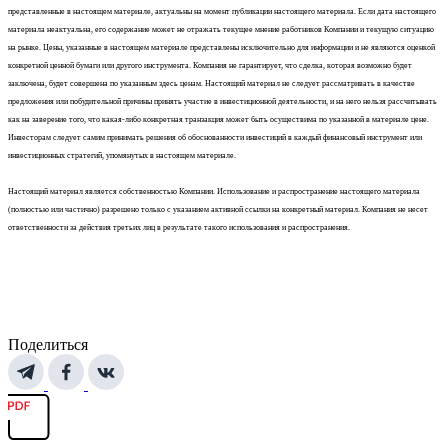
представленные в настоящем материале, актуальны на момент публикации настоящего материала. Если дата настоящего
материала неактуальна, его содержание может не отражать текущее мнение работников Компании и текущую ситуацию
на рынке. Цены, указанные в настоящем материале представлены исключительно для информации и не являются оценкой
конкретной ценной бумаги или другого инструмента. Компания не гарантирует, что сделка, которая возможно будет
заключена, будет совершена по указанным здесь ценам. Настоящий материал не следует рассматривать в качестве
предложения или побудительной причины принять участие в инвестиционной деятельности, и на него нельзя рассчитывать
как на заверение того, что какая-либо конкретная транзакция может быть осуществима по указанной в материале цене.
Инвесторам следует самим принимать решения об обоснованности инвестиций в каждый финансовый инструмент или
инвестиционных стратегий, упомянутых в настоящем материале.
Настоящий материал является собственностью Компании. Использование и распространение настоящего материала
(полностью или частично) разрешено только с указанием активной ссылки на конкретный материал. Компания не несет
ответственности за действия третьих лиц в результате такого использования и распространения.
Поделиться