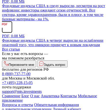
PDF, 0.08 МБ
Фондовые индексы США в среду выросли, несмотря на рост
инфляции: инвесторы ожидают сезон отчетностей. Все
сектора, кроме здравоохранения, были в плюсе, в том числе
базовые материалы - на 1%.
PDF, 0.08 МБ
Фондовые индексы США в четверг выросли на ослаблении
опасений того, что омикрон приведет к новым локдаунам
Все статьи
Если у вас есть вопросы —
мы поможем разобраться
Перезвоните мне
Задать вопрос
бесплатно для регионов РФ
8 (800) 737-77-00
для Москвы и Московской обл.
+7 (495) 228-15-05
почта поддержки
support@mts.investments
Сравнение
Блог
О нас
Аналитика
Контакты
Мобильное
приложение
Вопросы и ответы
Обязательная информация
о доверительном управлении
Личный кабинет