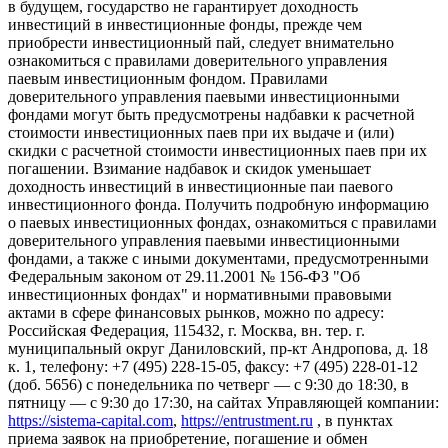
в будущем, государство не гарантирует доходность
инвестиций в инвестиционные фонды, прежде чем
приобрести инвестиционный пай, следует внимательно
ознакомиться с правилами доверительного управления
паевым инвестиционным фондом. Правилами
доверительного управления паевыми инвестиционными
фондами могут быть предусмотрены надбавки к расчетной
стоимости инвестиционных паев при их выдаче и (или)
скидки с расчетной стоимости инвестиционных паев при их
погашении. Взимание надбавок и скидок уменьшает
доходность инвестиций в инвестиционные паи паевого
инвестиционного фонда. Получить подробную информацию
о паевых инвестиционных фондах, ознакомиться с правилами
доверительного управления паевыми инвестиционными
фондами, а также с иными документами, предусмотренными
Федеральным законом от 29.11.2001 № 156-ФЗ "Об
инвестиционных фондах" и нормативными правовыми
актами в сфере финансовых рынков, можно по адресу:
Российская Федерация, 115432, г. Москва, вн. тер. г.
муниципальный округ Даниловский, пр-кт Андропова, д. 18
к. 1, телефону: +7 (495) 228-15-05, факсу: +7 (495) 228-01-12
(доб. 5656) с понедельника по четверг — c 9:30 до 18:30, в
пятницу — с 9:30 до 17:30, на сайтах Управляющей компании:
https://sistema-capital.com
,
https://entrustment.ru
, в пунктах
приема заявок на приобретение, погашение и обмен