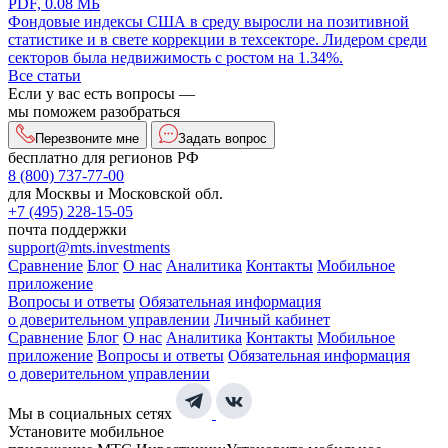
PDF, 0.08 МБ
Фондовые индексы США в среду выросли на позитивной
статистике и в свете коррекции в техсекторе. Лидером среди
секторов была недвижимость с ростом на 1.34%.
Все статьи
Если у вас есть вопросы —
мы поможем разобраться
Перезвоните мне
Задать вопрос
бесплатно для регионов РФ
8 (800) 737-77-00
для Москвы и Московской обл.
+7 (495) 228-15-05
почта поддержки
support@mts.investments
Сравнение
Блог
О нас
Аналитика
Контакты
Мобильное
приложение
Вопросы и ответы
Обязательная информация
о доверительном управлении
Личный кабинет
Сравнение
Блог
О нас
Аналитика
Контакты
Мобильное
приложение
Вопросы и ответы
Обязательная информация
о доверительном управлении
Мы в социальных сетях
Установите мобильное