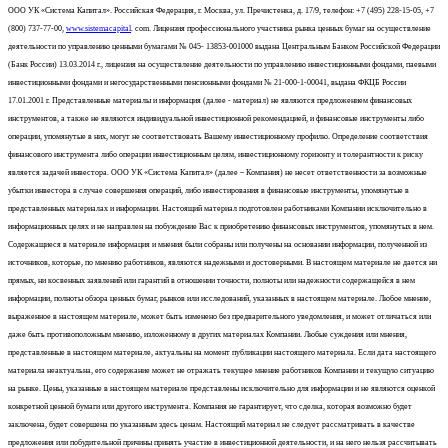
ООО УК «Система Капитал». Российская Федерация, г. Москва, ул. Пречистенка, д. 17/9, телефон: +7 (495) 228-15-05, +7
(800) 737-77-00,
www.sistemacapital
. com. Лицензия профессионального участника рынка ценных бумаг на осуществление
деятельности по управлению ценными бумагами № 045- 13853-001000 выдана Центральным Банком Российской Федерации
(Банк России) 13.03.2014 г., лицензия на осуществление деятельности по управлению инвестиционными фондами, паевыми
инвестиционными фондами и негосударственными пенсионными фондами № 21-000-1-00041, выдана ФКЦБ России
17.01.2001 г. Представленные материалы и информация (далее - материал) не являются предложением финансовых
инструментов, а также не являются индивидуальной инвестиционной рекомендацией, и финансовые инструменты либо
операции, упомянутые в них, могут не соответствовать Вашему инвестиционному профилю. Определение соответствия
финансового инструмента либо операции инвестиционным целям, инвестиционному горизонту и толерантности к риску
является задачей инвестора. ООО УК «Система Капитал» (далее – Компания) не несет ответственности за возможные
убытки инвестора в случае совершения операций, либо инвестирования в финансовые инструменты, упомянутые в
представленных материалах и информации. Настоящий материал подготовлен работниками Компании исключительно в
информационных целях и не направлен на побуждение Вас к приобретению финансовых инструментов, упомянутых в нем.
Содержащиеся в материале информация и мнения были собраны или получены на основании информации, полученной из
источников, которые, по мнению работников, являются надежными и достоверными. В настоящем материале не дается ни
прямых, ни косвенных заявлений или гарантий в отношении точности, полноты или надежности содержащейся в нем
информации, полноты обзора ценных бумаг, рынков или исследований, указанных в настоящем материале. Любое мнение,
выраженное в настоящем материале, может быть изменено без предварительного уведомления, и может отличаться или
даже быть противоположным мнению, изложенному в других материалах Компании. Любые суждения или мнения,
представленные в настоящем материале, актуальны на момент публикации настоящего материала. Если дата настоящего
материала неактуальна, его содержание может не отражать текущее мнение работников Компании и текущую ситуацию
на рынке. Цены, указанные в настоящем материале представлены исключительно для информации и не являются оценкой
конкретной ценной бумаги или другого инструмента. Компания не гарантирует, что сделка, которая возможно будет
заключена, будет совершена по указанным здесь ценам. Настоящий материал не следует рассматривать в качестве
предложения или побудительной причины принять участие в инвестиционной деятельности, и на него нельзя рассчитывать