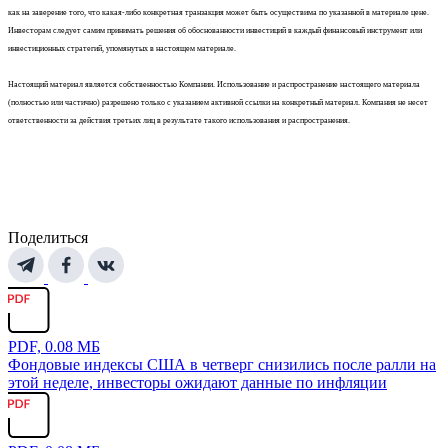
как на заверение того, что какая-либо конкретная транзакция может быть осуществима по указанной в материале цене.
Инвесторам следует самим принимать решения об обоснованности инвестиций в каждый финансовый инструмент или
инвестиционных стратегий, упомянутых в настоящем материале.
Настоящий материал является собственностью Компании. Использование и распространение настоящего материала
(полностью или частично) разрешено только с указанием активной ссылки на конкретный материал. Компания не несет
ответственности за действия третьих лиц в результате такого использования и распространения.
Поделиться
PDF, 0.08 МБ
Фондовые индексы США в четверг снизились после ралли на
этой неделе, инвесторы ожидают данные по инфляции