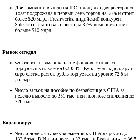
Две компании вышли на IPO: площадка для ресторанов
Toast подорожала в первый день торгов на 56% и стоит
более $20 млрд; Freshworks, индийский конкурент
Salesforce, стартовал с роста на 32%, компания стоит
больше $10 млрд.
Рынок сегодня
Фьючерсы на американские фондовые индексы
торгуются в плюсе на 0.2-0.4%. Курс рубля к доллару и
евро слегка растет, рубль торгуется на уровне 72,8 за
доллар.
Число заявок на пособие по безработице в США за
неделю выросло до 351 тыс. при прогнозе снижения до
320 тыс.
Коронавирус
Число новых случаев заражения в США выросло до
133,6 тыс. В Индии рост до 32 тыс., в Бразилии - до 36,5