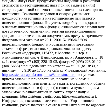
фондами могут быть предусмотрены надбавки к расчетной
стоимости инвестиционных паев при их выдаче и (или)
скидки с расчетной стоимости инвестиционных паев при их
погашении. Взимание надбавок и скидок уменьшает
доходность инвестиций в инвестиционные паи паевого
инвестиционного фонда. Получить подробную информацию
о паевых инвестиционных фондах, ознакомиться с правилами
доверительного управления паевыми инвестиционными
фондами, а также с иными документами, предусмотренными
Федеральным законом от 29.11.2001 № 156-ФЗ "Об
инвестиционных фондах" и нормативными правовыми
актами в сфере финансовых рынков, можно по адресу:
Российская Федерация, 115432, г. Москва, вн. тер. г.
муниципальный округ Даниловский, пр-кт Андропова, д. 18
к. 1, телефону: +7 (495) 228-15-05, факсу: +7 (495) 228-01-12
(доб. 5656) с понедельника по четверг — c 9:30 до 18:30, в
пятницу — с 9:30 до 17:30, на сайтах Управляющей компании:
https://sistema-capital.com
,
https://entrustment.ru
, в пунктах
приема заявок на приобретение, погашение и обмен
инвестиционных паев агента по выдаче, погашению и обмену
инвестиционных паев фондов (со списком пунктов приема
заявок можно ознакомиться на сайтах Управляющей
компании: https://sistema-capital.com, https://entrustment.ru ).
Информация, связанная с деятельностью Управляющей
компании, раскрывается на сайте в сети Интернет по адресам: