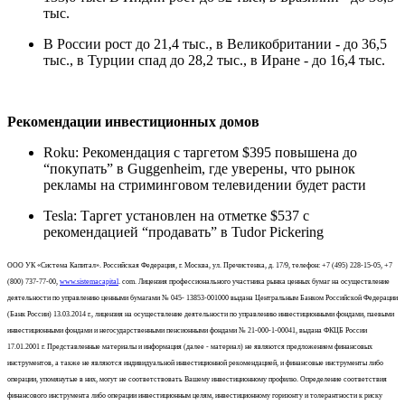
тыс.
В России рост до 21,4 тыс., в Великобритании - до 36,5
тыс., в Турции спад до 28,2 тыс., в Иране - до 16,4 тыс.
Рекомендации инвестиционных домов
Roku: Рекомендация с таргетом $395 повышена до
“покупать” в Guggenheim, где уверены, что рынок
рекламы на стриминговом телевидении будет расти
Tesla: Таргет установлен на отметке $537 с
рекомендацией “продавать” в Tudor Pickering
ООО УК «Система Капитал». Российская Федерация, г. Москва, ул. Пречистенка, д. 17/9, телефон: +7 (495) 228-15-05, +7
(800) 737-77-00,
www.sistemacapital
. com. Лицензия профессионального участника рынка ценных бумаг на осуществление
деятельности по управлению ценными бумагами № 045- 13853-001000 выдана Центральным Банком Российской Федерации
(Банк России) 13.03.2014 г., лицензия на осуществление деятельности по управлению инвестиционными фондами, паевыми
инвестиционными фондами и негосударственными пенсионными фондами № 21-000-1-00041, выдана ФКЦБ России
17.01.2001 г. Представленные материалы и информация (далее - материал) не являются предложением финансовых
инструментов, а также не являются индивидуальной инвестиционной рекомендацией, и финансовые инструменты либо
операции, упомянутые в них, могут не соответствовать Вашему инвестиционному профилю. Определение соответствия
финансового инструмента либо операции инвестиционным целям, инвестиционному горизонту и толерантности к риску