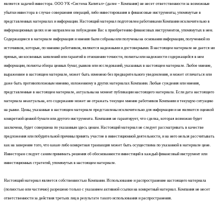
является задачей инвестора. ООО УК «Система Капитал» (далее – Компания) не несет ответственности за возможные
убытки инвестора в случае совершения операций, либо инвестирования в финансовые инструменты, упомянутые в
представленных материалах и информации. Настоящий материал подготовлен работниками Компании исключительно в
информационных целях и не направлен на побуждение Вас к приобретению финансовых инструментов, упомянутых в нем.
Содержащиеся в материале информация и мнения были собраны или получены на основании информации, полученной из
источников, которые, по мнению работников, являются надежными и достоверными. В настоящем материале не дается ни
прямых, ни косвенных заявлений или гарантий в отношении точности, полноты или надежности содержащейся в нем
информации, полноты обзора ценных бумаг, рынков или исследований, указанных в настоящем материале. Любое мнение,
выраженное в настоящем материале, может быть изменено без предварительного уведомления, и может отличаться или
даже быть противоположным мнению, изложенному в других материалах Компании. Любые суждения или мнения,
представленные в настоящем материале, актуальны на момент публикации настоящего материала. Если дата настоящего
материала неактуальна, его содержание может не отражать текущее мнение работников Компании и текущую ситуацию
на рынке. Цены, указанные в настоящем материале представлены исключительно для информации и не являются оценкой
конкретной ценной бумаги или другого инструмента. Компания не гарантирует, что сделка, которая возможно будет
заключена, будет совершена по указанным здесь ценам. Настоящий материал не следует рассматривать в качестве
предложения или побудительной причины принять участие в инвестиционной деятельности, и на него нельзя рассчитывать
как на заверение того, что какая-либо конкретная транзакция может быть осуществима по указанной в материале цене.
Инвесторам следует самим принимать решения об обоснованности инвестиций в каждый финансовый инструмент или
инвестиционных стратегий, упомянутых в настоящем материале.
Настоящий материал является собственностью Компании. Использование и распространение настоящего материала
(полностью или частично) разрешено только с указанием активной ссылки на конкретный материал. Компания не несет
ответственности за действия третьих лиц в результате такого использования и распространения.