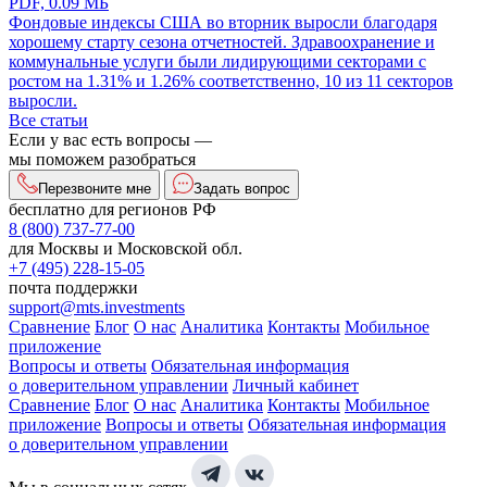
PDF, 0.09 МБ
Фондовые индексы США во вторник выросли благодаря
хорошему старту сезона отчетностей. Здравоохранение и
коммунальные услуги были лидирующими секторами с
ростом на 1.31% и 1.26% соответственно, 10 из 11 секторов
выросли.
Все статьи
Если у вас есть вопросы —
мы поможем разобраться
Перезвоните мне
Задать вопрос
бесплатно для регионов РФ
8 (800) 737-77-00
для Москвы и Московской обл.
+7 (495) 228-15-05
почта поддержки
support@mts.investments
Сравнение
Блог
О нас
Аналитика
Контакты
Мобильное
приложение
Вопросы и ответы
Обязательная информация
о доверительном управлении
Личный кабинет
Сравнение
Блог
О нас
Аналитика
Контакты
Мобильное
приложение
Вопросы и ответы
Обязательная информация
о доверительном управлении