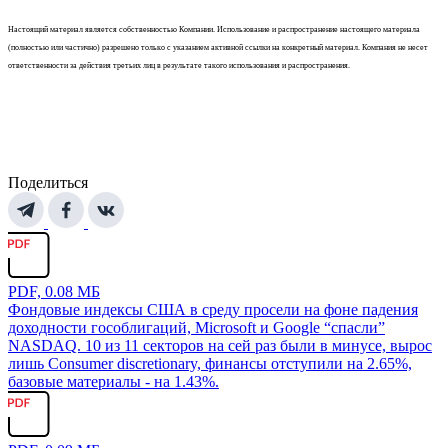
Настоящий материал является собственностью Компании. Использование и распространение настоящего материала
(полностью или частично) разрешено только с указанием активной ссылки на конкретный материал. Компания не несет
ответственности за действия третьих лиц в результате такого использования и распространения.
Поделиться
PDF, 0.08 МБ
Фондовые индексы США в среду просели на фоне падения
доходности гособлигаций, Microsoft и Google “спасли”
NASDAQ. 10 из 11 секторов на сей раз были в минусе, вырос
лишь Consumer discretionary, финансы отступили на 2.65%,
базовые материалы - на 1.43%.