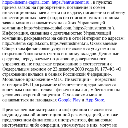
https://sistema-capital.com
,
https://entrustment.ru
, в пунктах
приема заявок на приобретение, погашение и обмен
инвестиционных паев агента по выдаче, погашению и обмену
инвестиционных паев фондов (со списком пунктов приема
заявок можно ознакомиться на сайтах Управляющей
компании: https://sistema-capital.com, https://entrustment.ru ).
Информация, связанная с деятельностью Управляющей
компании, раскрывается на сайте в сети Интернет по адресам:
http://sistema-capital.com, https://entrustment.ru. Оказываемые
Обществом финансовые услуги не являются услугами по
открытию банковских счетов и приему вкладов. Денежные
средства, передаваемые по договору доверительного
управления, не подлежат страхованию в соответствии с
Федеральным законом от 23 декабря 2003 года № 177-ФЗ «О
страховании вкладов в банках Российской Федерации».
Мобильное приложение «МТС Инвестиции» - возрастная
категория 0+. Программное обеспечение предоставляется
конечным пользователям – физическим лицам бесплатно на
условиях открытой лицензии. С условиями можно
ознакомиться на площадках
Google Play
и
App Store
.
Представленные материалы и информация не являются
индивидуальной инвестиционной рекомендацией, а также
предложением финансовых инструментов, финансовые
инструменты либо операции, упомянутые в них, могут не