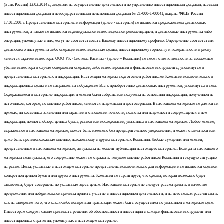
(Банк России) 13.03.2014 г., лицензия на осуществление деятельности по управлению инвестиционными фондами, паевыми
инвестиционными фондами и негосударственными пенсионными фондами № 21-000-1-00041, выдана ФКЦБ России
17.01.2001 г. Представленные материалы и информация (далее - материал) не являются предложением финансовых
инструментов, а также не являются индивидуальной инвестиционной рекомендацией, и финансовые инструменты либо
операции, упомянутые в них, могут не соответствовать Вашему инвестиционному профилю. Определение соответствия
финансового инструмента либо операции инвестиционным целям, инвестиционному горизонту и толерантности к риску
является задачей инвестора. ООО УК «Система Капитал» (далее – Компания) не несет ответственности за возможные
убытки инвестора в случае совершения операций, либо инвестирования в финансовые инструменты, упомянутые в
представленных материалах и информации. Настоящий материал подготовлен работниками Компании исключительно в
информационных целях и не направлен на побуждение Вас к приобретению финансовых инструментов, упомянутых в нем.
Содержащиеся в материале информация и мнения были собраны или получены на основании информации, полученной из
источников, которые, по мнению работников, являются надежными и достоверными. В настоящем материале не дается ни
прямых, ни косвенных заявлений или гарантий в отношении точности, полноты или надежности содержащейся в нем
информации, полноты обзора ценных бумаг, рынков или исследований, указанных в настоящем материале. Любое мнение,
выраженное в настоящем материале, может быть изменено без предварительного уведомления, и может отличаться или
даже быть противоположным мнению, изложенному в других материалах Компании. Любые суждения или мнения,
представленные в настоящем материале, актуальны на момент публикации настоящего материала. Если дата настоящего
материала неактуальна, его содержание может не отражать текущее мнение работников Компании и текущую ситуацию
на рынке. Цены, указанные в настоящем материале представлены исключительно для информации и не являются оценкой
конкретной ценной бумаги или другого инструмента. Компания не гарантирует, что сделка, которая возможно будет
заключена, будет совершена по указанным здесь ценам. Настоящий материал не следует рассматривать в качестве
предложения или побудительной причины принять участие в инвестиционной деятельности, и на него нельзя рассчитывать
как на заверение того, что какая-либо конкретная транзакция может быть осуществима по указанной в материале цене.
Инвесторам следует самим принимать решения об обоснованности инвестиций в каждый финансовый инструмент или
инвестиционных стратегий, упомянутых в настоящем материале.