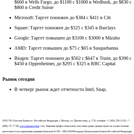
$660 в Wells Fargo, до $1100 с $1000 в Wedbush, до $830 с
$800 в Credit Suisse
Microsoft: Таргет понижен до $384 с $411 в Citi
Square: Таргет понижен до $325 с $345 в Barclays
Google: Таргет повышен до $3100 с $3000 в Mizuho
AMD: Таргет повышен до $75 с $65 в Susquehanna
Biogen: Таргет понижен до $502 с $647 в Truist, до $390 с
$450 в Oppenheimer, до $295 с $325 в RBC Capital
Рынок сегодня
В четверг рынок ждет отчетности Intel, Snap.
ООО УК «Система Капитал». Российская Федерация, г. Москва, ул. Пречистенка, д. 17/9, телефон: +7 (495) 228-15-05, +7
(800) 737-77-00,
www.sistemacapital
. com. Лицензия профессионального участника рынка ценных бумаг на осуществление
деятельности по управлению ценными бумагами № 045- 13853-001000 выдана Центральным Банком Российской Федерации