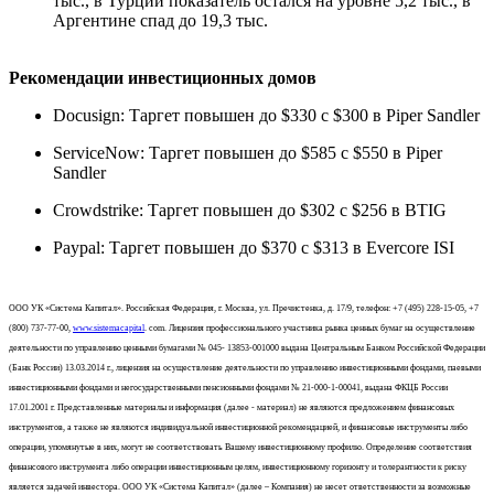
тыс., в Турции показатель остался на уровне 5,2 тыс., в
Аргентине спад до 19,3 тыс.
Рекомендации инвестиционных домов
Docusign: Таргет повышен до $330 с $300 в Piper Sandler
ServiceNow: Таргет повышен до $585 с $550 в Piper
Sandler
Crowdstrike: Таргет повышен до $302 с $256 в BTIG
Paypal: Таргет повышен до $370 с $313 в Evercore ISI
ООО УК «Система Капитал». Российская Федерация, г. Москва, ул. Пречистенка, д. 17/9, телефон: +7 (495) 228-15-05, +7
(800) 737-77-00,
www.sistemacapital
. com. Лицензия профессионального участника рынка ценных бумаг на осуществление
деятельности по управлению ценными бумагами № 045- 13853-001000 выдана Центральным Банком Российской Федерации
(Банк России) 13.03.2014 г., лицензия на осуществление деятельности по управлению инвестиционными фондами, паевыми
инвестиционными фондами и негосударственными пенсионными фондами № 21-000-1-00041, выдана ФКЦБ России
17.01.2001 г. Представленные материалы и информация (далее - материал) не являются предложением финансовых
инструментов, а также не являются индивидуальной инвестиционной рекомендацией, и финансовые инструменты либо
операции, упомянутые в них, могут не соответствовать Вашему инвестиционному профилю. Определение соответствия
финансового инструмента либо операции инвестиционным целям, инвестиционному горизонту и толерантности к риску
является задачей инвестора. ООО УК «Система Капитал» (далее – Компания) не несет ответственности за возможные