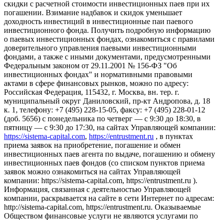
скидки с расчетной стоимости инвестиционных паев при их
погашении. Взимание надбавок и скидок уменьшает
доходность инвестиций в инвестиционные паи паевого
инвестиционного фонда. Получить подробную информацию
о паевых инвестиционных фондах, ознакомиться с правилами
доверительного управления паевыми инвестиционными
фондами, а также с иными документами, предусмотренными
Федеральным законом от 29.11.2001 № 156-ФЗ "Об
инвестиционных фондах" и нормативными правовыми
актами в сфере финансовых рынков, можно по адресу:
Российская Федерация, 115432, г. Москва, вн. тер. г.
муниципальный округ Даниловский, пр-кт Андропова, д. 18
к. 1, телефону: +7 (495) 228-15-05, факсу: +7 (495) 228-01-12
(доб. 5656) с понедельника по четверг — c 9:30 до 18:30, в
пятницу — с 9:30 до 17:30, на сайтах Управляющей компании:
https://sistema-capital.com
,
https://entrustment.ru
, в пунктах
приема заявок на приобретение, погашение и обмен
инвестиционных паев агента по выдаче, погашению и обмену
инвестиционных паев фондов (со списком пунктов приема
заявок можно ознакомиться на сайтах Управляющей
компании: https://sistema-capital.com, https://entrustment.ru ).
Информация, связанная с деятельностью Управляющей
компании, раскрывается на сайте в сети Интернет по адресам:
http://sistema-capital.com, https://entrustment.ru. Оказываемые
Обществом финансовые услуги не являются услугами по