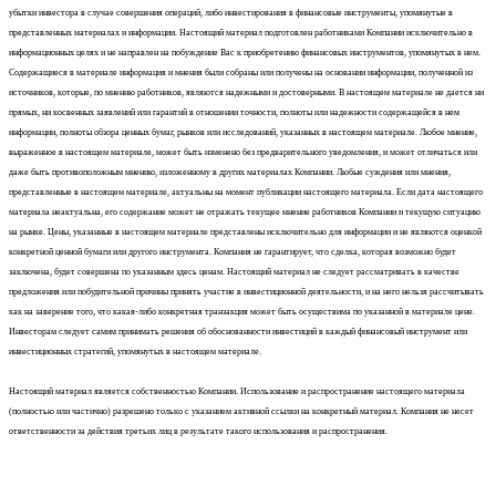
убытки инвестора в случае совершения операций, либо инвестирования в финансовые инструменты, упомянутые в
представленных материалах и информации. Настоящий материал подготовлен работниками Компании исключительно в
информационных целях и не направлен на побуждение Вас к приобретению финансовых инструментов, упомянутых в нем.
Содержащиеся в материале информация и мнения были собраны или получены на основании информации, полученной из
источников, которые, по мнению работников, являются надежными и достоверными. В настоящем материале не дается ни
прямых, ни косвенных заявлений или гарантий в отношении точности, полноты или надежности содержащейся в нем
информации, полноты обзора ценных бумаг, рынков или исследований, указанных в настоящем материале. Любое мнение,
выраженное в настоящем материале, может быть изменено без предварительного уведомления, и может отличаться или
даже быть противоположным мнению, изложенному в других материалах Компании. Любые суждения или мнения,
представленные в настоящем материале, актуальны на момент публикации настоящего материала. Если дата настоящего
материала неактуальна, его содержание может не отражать текущее мнение работников Компании и текущую ситуацию
на рынке. Цены, указанные в настоящем материале представлены исключительно для информации и не являются оценкой
конкретной ценной бумаги или другого инструмента. Компания не гарантирует, что сделка, которая возможно будет
заключена, будет совершена по указанным здесь ценам. Настоящий материал не следует рассматривать в качестве
предложения или побудительной причины принять участие в инвестиционной деятельности, и на него нельзя рассчитывать
как на заверение того, что какая-либо конкретная транзакция может быть осуществима по указанной в материале цене.
Инвесторам следует самим принимать решения об обоснованности инвестиций в каждый финансовый инструмент или
инвестиционных стратегий, упомянутых в настоящем материале.
Настоящий материал является собственностью Компании. Использование и распространение настоящего материала
(полностью или частично) разрешено только с указанием активной ссылки на конкретный материал. Компания не несет
ответственности за действия третьих лиц в результате такого использования и распространения.