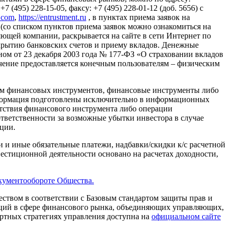
 (495) 228-15-05, факсу: +7 (495) 228-01-12 (доб. 5656) с
l.com
,
https://entrustment.ru
, в пунктах приема заявок на
(со списком пунктов приема заявок можно ознакомиться на
авляющей компании, раскрывается на сайте в сети Интернет по
о открытию банковских счетов и приему вкладов. Денежные
ном от 23 декабря 2003 года № 177-ФЗ «О страховании вкладов
ение предоставляется конечным пользователям – физическим
ем финансовых инструментов, финансовые инструменты либо
нформация подготовлены исключительно в информационных
тствия финансового инструмента либо операции
ответственности за возможные убытки инвестора в случае
ции.
 и иные обязательные платежи, надбавки/скидки к/с расчетной
естиционной деятельности основано на расчетах доходности,
кументообороте Общества.
твом в соответствии с Базовым стандартом защиты прав и
аций в сфере финансового рынка, объединяющих управляющих,
артных стратегиях управления доступна на
официальном сайте