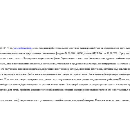
0) 737-77-00,
www.sistemacapital
. com. Лицензия профессионального участника рынка ценных бумаг на осуществление деятель
иционными фондами и негосударственными пенсионными фондами № 21-000-1-00041, выдана ФКЦБ России 17.01.2001 г. Предста
гут не соответствовать Вашему инвестиционному профилю. Определение соответствия финансового инструмента либо операции
ераций, либо инвестирования в финансовые инструменты, упомянутые в представленных материалах и информации. Настоящий 
ли получены на основании информации, полученной из источников, которые, по мнению работников, являются надежными и дос
ных в настоящем материале. Любое мнение, выраженное в настоящем материале, может быть изменено без предварительного у
ала. Если дата настоящего материала неактуальна, его содержание может не отражать текущее мнение работников Компании 
жно будет заключена, будет совершена по указанным здесь ценам. Настоящий материал не следует рассматривать в качестве п
торам следует самим принимать решения об обоснованности инвестиций в каждый финансовый инструмент или инвестиционных 
ю или частично) разрешено только с указанием активной ссылки на конкретный материал. Компания не несет ответственности