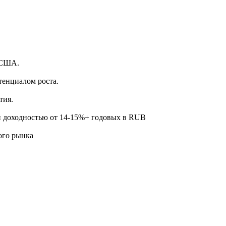
.
 США.
тенциалом роста.
тия.
й доходностью от 14-15%+ годовых в RUB
ого рынка