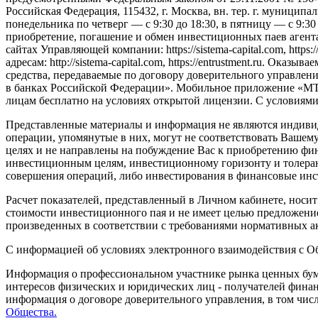
Российская Федерация, 115432, г. Москва, вн. тер. г. муниципаль
понедельника по четверг — c 9:30 до 18:30, в пятницу — с 9:3
приобретение, погашение и обмен инвестиционных паев агент
сайтах Управляющей компании: https://sistema-capital.com, http
адресам: http://sistema-capital.com, https://entrustment.ru. 
средства, передаваемые по договору доверительного управлени
в банках Российской Федерации». Мобильное приложение «МТС
лицам бесплатно на условиях открытой лицензии. С условиям
Представленные материалы и информация не являются индиви
операции, упомянутые в них, могут не соответствовать Ваш
целях и не направлены на побуждение Вас к приобретению фи
инвестиционным целям, инвестиционному горизонту и толерант
совершения операций, либо инвестирования в финансовые инс
Расчет показателей, представленный в Личном кабинете, носи
стоимости инвестиционного пая и не имеет целью предложение
произведенных в соответствии с требованиями нормативных ак
С информацией об условиях электронного взаимодействия с 
Информация о профессиональном участнике рынка ценных бума
интересов физических и юридических лиц - получателей фина
информация о договоре доверительного управления, в том чис
Общества.