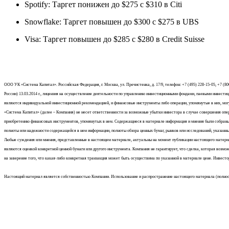
Spotify: Таргет понижен до $275 с $310 в Citi
Snowflake: Таргет повышен до $300 с $275 в UBS
Visa: Таргет повышен до $285 с $280 в Credit Suisse
ООО УК «Система Капитал». Российская Федерация, г. Москва, ул. Пречистенка, д. 17/9, телефон: +7 (495) 228-15-05, +7 (80
России) 13.03.2014 г., лицензия на осуществление деятельности по управлению инвестиционными фондами, паевыми инвест
являются индивидуальной инвестиционной рекомендацией, и финансовые инструменты либо операции, упомянутые в них, мо
«Система Капитал» (далее – Компания) не несет ответственности за возможные убытки инвестора в случае совершения оп
приобретению финансовых инструментов, упомянутых в нем. Содержащиеся в материале информация и мнения были собраны и
полноты или надежности содержащейся в нем информации, полноты обзора ценных бумаг, рынков или исследований, указан
Любые суждения или мнения, представленные в настоящем материале, актуальны на момент публикации настоящего матери
являются оценкой конкретной ценной бумаги или другого инструмента. Компания не гарантирует, что сделка, которая возмо
на заверение того, что какая-либо конкретная транзакция может быть осуществима по указанной в материале цене. Инвес
Настоящий материал является собственностью Компании. Использование и распространение настоящего материала (полность