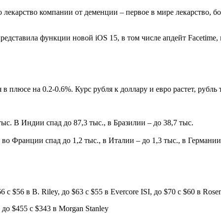
что лекарство компании от деменции – первое в мире лекарство, 
редставила функции новой iOS 15, в том числе апдейт Facetim
люсе на 0.2-0.6%. Курс рубля к доллару и евро растет, рубль то
с. В Индии спад до 87,3 тыс., в Бразилии – до 38,7 тыс.
 во Франции спад до 1,2 тыс., в Италии – до 1,3 тыс., в Германии 
 с $56 в B. Riley, до $63 с $55 в Evercore ISI, до $70 с $60 в Rosen
 до $455 с $343 в Morgan Stanley