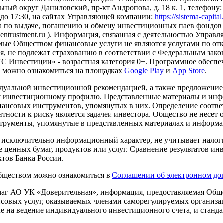
ный округ Даниловский, пр-кт Андропова, д. 18 к. 1, телефону: +7
0 до 17:30, на сайтах Управляющей компании:
https://sistema-capita
а по выдаче, погашению и обмену инвестиционных паев фондов 
s://entrustment.ru ). Информация, связанная с деятельностью Упр
Оказываемые Обществом финансовые услуги не являются услугами п
я, не подлежат страхованию в соответствии с Федеральным зако
 Инвестиции» - возрастная категория 0+. Программное обеспеч
и можно ознакомиться на площадках
Google Play
и
App Store
.
дуальной инвестиционной рекомендацией, а также предложени
ему инвестиционному профилю. Представленные материалы и и
нансовых инструментов, упомянутых в них. Определение соотве
ности к риску является задачей инвестора. Общество не несет 
трументы, упомянутые в представленных материалах и информа
т исключительно информационный характер, не учитывает налоги
 ценных бумаг, продуктов или услуг. Сравнение результатов инв
тов Банка России.
Обществом можно ознакомиться в
Соглашении об электронном до
г АО УК «Доверительная», информация, предоставляемая Общес
нсовых услуг, оказываемых членами саморегулируемых организ
ле на ведение индивидуального инвестиционного счета, и станд