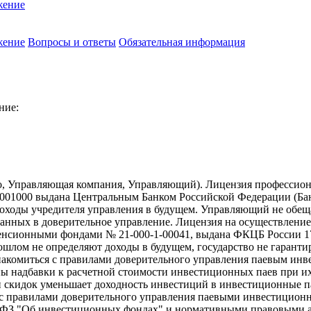
жение
жение
Вопросы и ответы
Обязательная информация
ние:
о, Управляющая компания, Управляющий). Лицензия профессион
01000 выдана Центральным Банком Российской Федерации (Банк 
ходы учредителя управления в будущем. Управляющий не обещае
еданных в доверительное управление. Лицензия на осуществлен
сионными фондами № 21-000-1-00041, выдана ФКЦБ России 17.
рошлом не определяют доходы в будущем, государство не гарант
накомиться с правилами доверительного управления паевым ин
надбавки к расчетной стоимости инвестиционных паев при их 
и скидок уменьшает доходность инвестиций в инвестиционные 
с правилами доверительного управления паевыми инвестиционн
-ФЗ "Об инвестиционных фондах" и нормативными правовыми ак