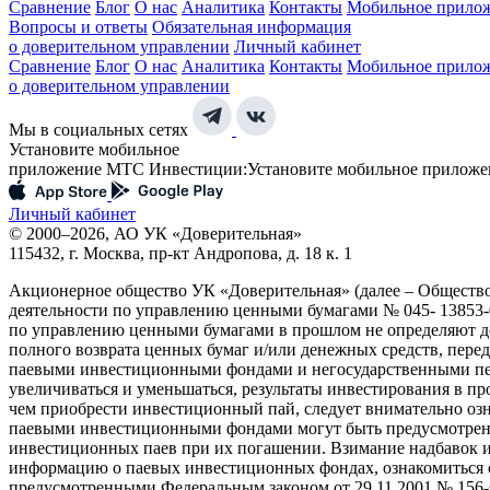
Сравнение
Блог
О нас
Аналитика
Контакты
Мобильное прило
Вопросы и ответы
Обязательная информация
о доверительном управлении
Личный кабинет
Сравнение
Блог
О нас
Аналитика
Контакты
Мобильное прило
о доверительном управлении
Мы в социальных сетях
Установите мобильное
приложение МТС Инвестиции:
Установите мобильное приложе
Личный кабинет
© 2000–2026, АО УК «Доверительная»
115432, г. Москва, пр-кт Андропова, д. 18 к. 1
Акционерное общество УК «Доверительная» (далее – Обществ
деятельности по управлению ценными бумагами № 045- 13853-0
по управлению ценными бумагами в прошлом не определяют до
полного возврата ценных бумаг и/или денежных средств, пер
паевыми инвестиционными фондами и негосударственными пен
увеличиваться и уменьшаться, результаты инвестирования в п
чем приобрести инвестиционный пай, следует внимательно оз
паевыми инвестиционными фондами могут быть предусмотрены 
инвестиционных паев при их погашении. Взимание надбавок 
информацию о паевых инвестиционных фондах, ознакомиться 
предусмотренными Федеральным законом от 29.11.2001 № 156