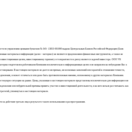
ности по управлению ценными бумагами № 045- 13853-001000 выдана Центральным Банком Российской Федерации (Банк
вленные материалы и информация (далее - материал) не являются предложением финансовых инструментов, а также не
 инвестиционным целям, инвестиционному горизонту и толерантности к риску является задачей инвестора. ООО УК
материал подготовлен работниками Компании исключительно в информационных целях и не направлен на побуждение Вас к
товерными. В настоящем материале не дается ни прямых, ни косвенных заявлений или гарантий в отношении точности,
ведомления, и может отличаться или даже быть противоположным мнению, изложенному в других материалах Компании.
и текущую ситуацию на рынке. Цены, указанные в настоящем материале представлены исключительно для информации и не
редложения или побудительной причины принять участие в инвестиционной деятельности, и на него нельзя рассчитывать как
стратегий, упомянутых в настоящем материале.
 за действия третьих лиц в результате такого использования и распространения.