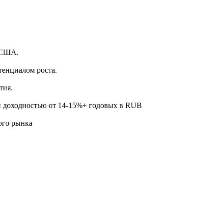
.
 США.
тенциалом роста.
тия.
й доходностью от 14-15%+ годовых в RUB
ого рынка