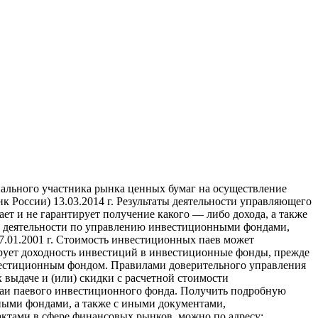
ального участника рынка ценных бумаг на осуществление
России) 13.03.2014 г. Результаты деятельности управляющего
т и не гарантирует получение какого — либо дохода, а также
ие деятельности по управлению инвестиционными фондами,
01.2001 г. Стоимость инвестиционных паев может
ирует доходность инвестиций в инвестиционные фонды, прежде
вестиционным фондом. Правилами доверительного управления
выдаче и (или) скидки с расчетной стоимости
паи паевого инвестиционного фонда. Получить подробную
ыми фондами, а также с иными документами,
тами в сфере финансовых рынков, можно по адресу: