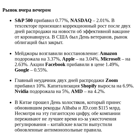
Рынок вчера вечером
S&P 500
прибавил 0.77%,
NASDAQ
– 2.01%. В
техсекторе произошел коррекционный рост после двух
дней распродажи на новости об эффективной вакцине
от коронавируса. В США был День ветеранов, рынок
облигаций был закрыт.
Мейджоры возглавили восстановление:
Amazon
подорожала на 3.37%,
Apple
– на 3.04%,
Microsoft
– на
2.63%. Акции
Facebook
прибавили в цене 1.49%,
Google
– 0.55%.
Главный неудачник двух дней распродажи
Zoom
прибавил 10%. Капитализация
Shopify
выросла на 6.9%.
Nvidia
подорожала на 5%,
AMD
– на 4.2%.
В Китае прошел День холостяков, который принес
обновившим рекорды Alibaba и JD.com $115 млрд.
Несмотря на эту гигантскую цифру, обе компании
переживают не лучшее время из-за ужесточения
регулирования – китайские власти выпустили
обновленные антимонопольные правила.