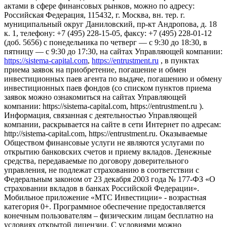
актами в сфере финансовых рынков, можно по адресу:
Российская Федерация, 115432, г. Москва, вн. тер. г.
муниципальный округ Даниловский, пр-кт Андропова, д. 18
к. 1, телефону: +7 (495) 228-15-05, факсу: +7 (495) 228-01-12
(доб. 5656) с понедельника по четверг — c 9:30 до 18:30, в
пятницу — с 9:30 до 17:30, на сайтах Управляющей компании:
https://sistema-capital.com
,
https://entrustment.ru
, в пунктах
приема заявок на приобретение, погашение и обмен
инвестиционных паев агента по выдаче, погашению и обмену
инвестиционных паев фондов (со списком пунктов приема
заявок можно ознакомиться на сайтах Управляющей
компании: https://sistema-capital.com, https://entrustment.ru ).
Информация, связанная с деятельностью Управляющей
компании, раскрывается на сайте в сети Интернет по адресам:
http://sistema-capital.com, https://entrustment.ru. Оказываемые
Обществом финансовые услуги не являются услугами по
открытию банковских счетов и приему вкладов. Денежные
средства, передаваемые по договору доверительного
управления, не подлежат страхованию в соответствии с
Федеральным законом от 23 декабря 2003 года № 177-ФЗ «О
страховании вкладов в банках Российской Федерации».
Мобильное приложение «МТС Инвестиции» - возрастная
категория 0+. Программное обеспечение предоставляется
конечным пользователям – физическим лицам бесплатно на
условиях открытой лицензии. С условиями можно