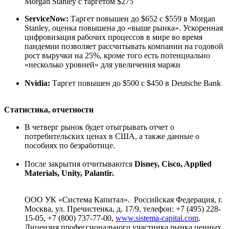
Morgan Stanley с таргетом $275
ServiceNow:
Таргет повышен до $652 с $559 в Morgan
Stanley, оценка повышена до «выше рынка». Ускоренная
цифровизация рабочих процессов в мире во время
пандемии позволяет рассчитывать компании на годовой
рост выручки на 25%, кроме того есть потенциально
«несколько уровней» для увеличения маржи
Nvidia:
Таргет повышен до $500 с $450 в Deutsche Bank
Статистика, отчетности
В четверг рынок будет отыгрывать отчет о
потребительских ценах в США, а также данные о
пособиях по безработице.
После закрытия отчитываются
Disney, Cisco, Applied
Materials, Unity, Palantir.
ООО УК «Система Капитал». Российская Федерация, г.
Москва, ул. Пречистенка, д. 17/9, телефон: +7 (495) 228-
15-05, +7 (800) 737-77-00,
www.sistema-capital.com
.
Лицензия профессионального участника рынка ценных