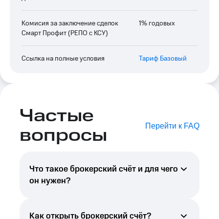
Комисия за заключение сделок
1% годовых
Смарт Профит (РЕПО с КСУ)
Ссылка на полные условия
Тариф Базовый
Частые
Перейти к FAQ
вопросы
Что такое брокерский счёт и для чего
он нужен?
Брокерский счёт предназначен для
совершения сделок с ценными бумагами
Как открыть брокерский счёт?