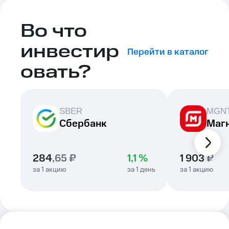
Во что
инвестир
Перейти в каталог
овать?
SBER
MGN
Сбербанк
Маг
284
,
65
₽
1,1 %
1 903
₽
за 1
акцию
за 1
день
за 1
акцию