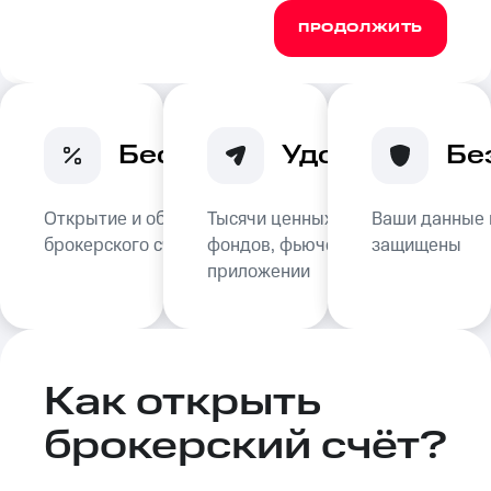
ПРОДОЛЖИТЬ
Бесплатно
Удобно
Бе
Открытие и обслуживание
Тысячи ценных бумаг,
Ваши данные
брокерского счёта — 0₽
фондов, фьючерсов в
защищены
приложении
Как открыть
брокерский счёт?