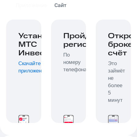
Приложение
Сайт
Установите
Пройдите
Откро
МТС
регистрацию
броке
Инвестиции
счёт
По
номеру
Скачайте
Это
телефона
приложение
займёт
не
более
5
минут